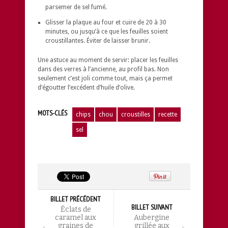
parsemer de sel fumé.
Glisser la plaque au four et cuire de 20 à 30
minutes, ou jusqu’à ce que les feuilles soient
croustillantes. Éviter de laisser brunir.
Une astuce au moment de servir: placer les feuilles
dans des verres à l’ancienne, au profil bas. Non
seulement c’est joli comme tout, mais ça permet
d’égoutter l’excédent d’huile d’olive.
MOTS-CLÉS
chips
chou
croustilles
recette
sel
BILLET PRÉCÉDENT
BILLET SUIVANT
Éclats de
caramel aux
Aubergine
graines de
grillée aux