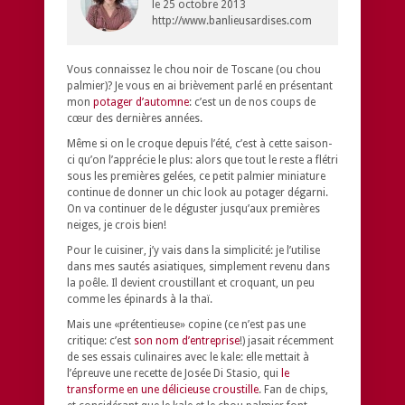
le
25 octobre 2013
http://www.banlieusardises.com
Vous connaissez le chou noir de Toscane (ou chou
palmier)? Je vous en ai brièvement parlé en présentant
mon
potager d’automne
: c’est un de nos coups de
cœur des dernières années.
Même si on le croque depuis l’été, c’est à cette saison-
ci qu’on l’apprécie le plus: alors que tout le reste a flétri
sous les premières gelées, ce petit palmier miniature
continue de donner un chic look au potager dégarni.
On va continuer de le déguster jusqu’aux premières
neiges, je crois bien!
Pour le cuisiner, j’y vais dans la simplicité: je l’utilise
dans mes sautés asiatiques, simplement revenu dans
la poêle. Il devient croustillant et croquant, un peu
comme les épinards à la thaï.
Mais une «prétentieuse» copine (ce n’est pas une
critique: c’est
son nom d’entreprise
!) jasait récemment
de ses essais culinaires avec le kale: elle mettait à
l’épreuve une recette de Josée Di Stasio, qui
le
transforme en une délicieuse croustille
. Fan de chips,