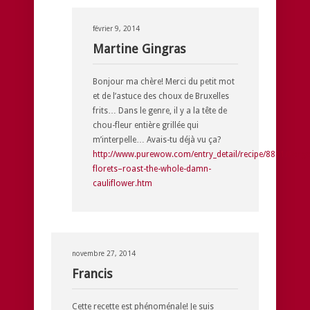
février 9, 2014
Martine Gingras
Bonjour ma chère! Merci du petit mot
et de l’astuce des choux de Bruxelles
frits… Dans le genre, il y a la tête de
chou-fleur entière grillée qui
m’interpelle… Avais-tu déjà vu ça?
http://www.purewow.com/entry_detail/recipe/8821/Forge
florets–roast-the-whole-damn-
cauliflower.htm
novembre 27, 2014
Francis
Cette recette est phénoménale! Je suis