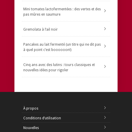
Mini tomates lactofermentées : des vertes et des
pas mûres en saumure
Gremolata à l’ail noir
Pancakes au lait fermenté (un titre qui ne dit pas
à quel point c’est boooooon!)
Cinq ans avec des lutins : tours classiques et
nouvelles idées pour rigoler
À propos
Conditions d’utilisation
Nouvelles