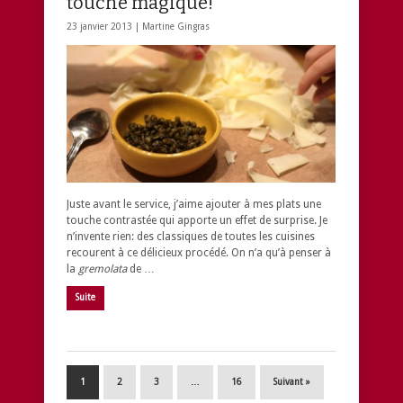
touche magique!
23 janvier 2013 |
Martine Gingras
Juste avant le service, j’aime ajouter à mes plats une
touche contrastée qui apporte un effet de surprise. Je
n’invente rien: des classiques de toutes les cuisines
recourent à ce délicieux procédé. On n’a qu’à penser à
la
gremolata
de …
Suite
1
2
3
…
16
Suivant »