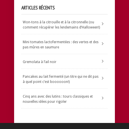
ARTICLES RÉCENTS
Won-tons à la citrouille et à la citronnelle (ou
comment récupérer les lendemains d’Halloween!)
Mini tomates lactofermentées : des vertes et des
pas mûres en saumure
Gremolata à l’ail noir
Pancakes au lait fermenté (un titre qui ne dit pas
à quel point c’est boooooon!)
Cinq ans avec des lutins : tours classiques et
nouvelles idées pour rigoler