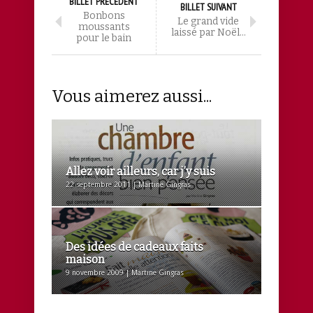
BILLET PRÉCÉDENT
BILLET SUIVANT
Bonbons
Le grand vide
moussants
laissé par Noël…
pour le bain
Vous aimerez aussi...
Allez voir ailleurs, car j’y suis
22 septembre 2011 | Martine Gingras
Des idées de cadeaux faits
maison
9 novembre 2009 | Martine Gingras