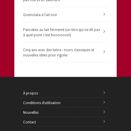
pas mûres en saumure
Gremolata à l’ail noir
Pancakes au lait fermenté (un titre qui ne dit pas
à quel point c’est boooooon!)
Cinq ans avec des lutins : tours classiques et
nouvelles idées pour rigoler
À propos
Conditions d’utilisation
Nouvelles
Contact