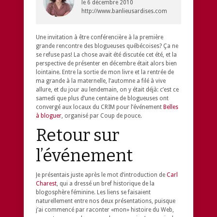
le
6 décembre 2010
http://www.banlieusardises.com
Une invitation à être conférencière à la première
grande rencontre des blogueuses québécoises? Ça ne
se refuse pas! La chose avait été discutée cet été, et la
perspective de présenter en décembre était alors bien
lointaine. Entre la sortie de mon livre et la rentrée de
ma grande à la maternelle, l’automne a filé à vive
allure, et du jour au lendemain, on y était déjà: c’est ce
samedi que plus d’une centaine de blogueuses ont
convergé aux locaux du CRIM pour l’événement
Belles
à bloguer
, organisé par Coup de pouce.
Retour sur
l’événement
Je présentais juste après le mot d’introduction de
Carl
Charest
, qui a dressé un bref historique de la
blogosphère féminine. Les liens se faisaient
naturellement entre nos deux présentations, puisque
j’ai commencé par raconter «mon» histoire du Web,