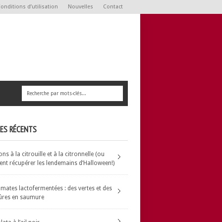
onditions d’utilisation
Nouvelles
Contact
LES RÉCENTS
s à la citrouille et à la citronnelle (ou
t récupérer les lendemains d’Halloween!)
omates lactofermentées : des vertes et des
ûres en saumure