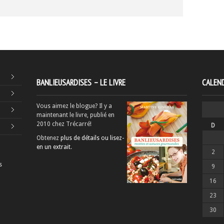
BANLIEUSARDISES – LE LIVRE
CALEND
Vous aimez le blogue? Il y a
maintenant le livre, publié en
2010 chez Trécarré!
D
Obtenez
plus de détails ou lisez-
en un extrait
.
2
s
9
16
23
30