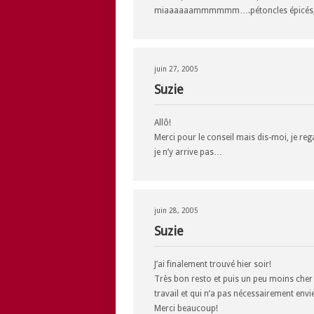
miaaaaaammmmmm….pétoncles épicés, tu a
juin 27, 2005
Suzie
Allô!
Merci pour le conseil mais dis-moi, je re
je n’y arrive pas…
juin 28, 2005
Suzie
J’ai finalement trouvé hier soir!
Très bon resto et puis un peu moins cher q
travail et qui n’a pas nécessairement env
Merci beaucoup!