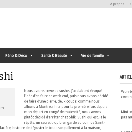
À propos
C
Réno & Déco
Santé & Beauté
Vie de famille
shi
ARTIC
Nous avions envie de sushis. J’ai d’abord évoqué
Won-ton
l’idée d’en faire ce week-end, puis nous avons décidé
commen
de faire d’une pierre, deux coups: comme nous
allions à Montréal hier pour la première fois depuis
com
mon départ en congé de maternité, nous avons
Mini t
plutôt décidé d’arrêter chez Shiki Sushi qui est, je le
pas m
répète, un secret trop bien gardé au coin de Saint-
acière, histoire de déguster le tout tranquillement à la maison,