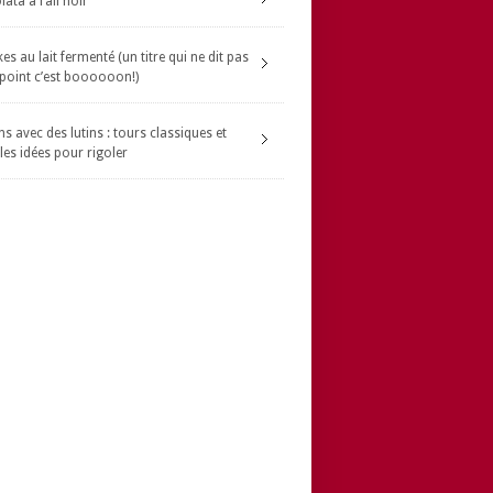
ata à l’ail noir
s au lait fermenté (un titre qui ne dit pas
 point c’est boooooon!)
s avec des lutins : tours classiques et
les idées pour rigoler