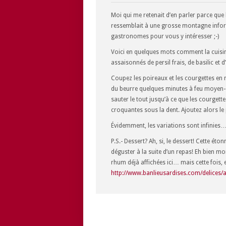
Moi qui me retenait d’en parler parce que
ressemblait à une grosse montagne infor
gastronomes pour vous y intéresser ;-)
Voici en quelques mots comment la cuisine
assaisonnés de persil frais, de basilic et d
Coupez les poireaux et les courgettes en r
du beurre quelques minutes à feu moyen-élev
sauter le tout jusqu’à ce que les courget
croquantes sous la dent. Ajoutez alors le 
Évidemment, les variations sont infinies…
P.S.- Dessert? Ah, si, le dessert! Cette é
déguster à la suite d’un repas! Eh bien m
rhum déjà affichées ici… mais cette fois, e
http://www.banlieusardises.com/delices/