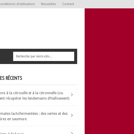
onditions d’utilisation
Nouvelles
Contact
LES RÉCENTS
s à la citrouille et à la citronnelle (ou
t récupérer les lendemains d’Halloween!)
omates lactofermentées : des vertes et des
ûres en saumure