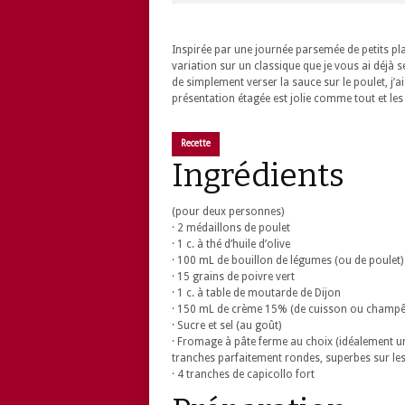
Inspirée par une journée parsemée de petits pla
variation sur un classique que je vous ai déjà ser
de simplement verser la sauce sur le poulet, j’
présentation étagée est jolie comme tout et les
Recette
Ingrédients
(pour deux personnes)
· 2 médaillons de poulet
· 1 c. à thé d’huile d’olive
· 100 mL de bouillon de légumes (ou de poulet)
· 15 grains de poivre vert
· 1 c. à table de moutarde de Dijon
· 150 mL de crème 15% (de cuisson ou champê
· Sucre et sel (au goût)
· Fromage à pâte ferme au choix (idéalement un
tranches parfaitement rondes, superbes sur les
· 4 tranches de capicollo fort