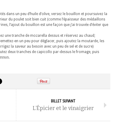
tés dans un peu d’huile d’olive, versez le bouillon et poursuivez la
rieur du poulet soit bien cuit (comme l’épaisseur des médaillons
nes, l’ajout du bouillon est une façon que j’ai trouvée d’éviter que
 posez une tranche de mozarella dessus et réservez au chaud;
e, remettez-en un peu pour déglacer, puis ajoutez la moutarde, les
rrigez la saveur au besoin avec un peu de sel et de sucre)
outez deux tranches de capicollo par-dessus le fromage, puis
essus.
BILLET SUIVANT
L’Épicier et le vinaigrier