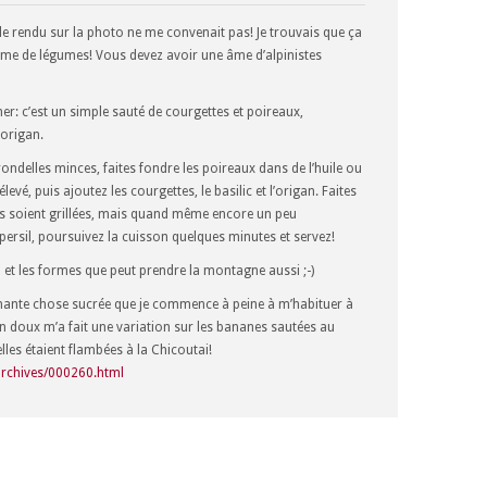
 le rendu sur la photo ne me convenait pas! Je trouvais que ça
me de légumes! Vous devez avoir une âme d’alpinistes
r: c’est un simple sauté de courgettes et poireaux,
’origan.
ondelles minces, faites fondre les poireaux dans de l’huile ou
é, puis ajoutez les courgettes, le basilic et l’origan. Faites
tes soient grillées, mais quand même encore un peu
persil, poursuivez la cuisson quelques minutes et servez!
 et les formes que peut prendre la montagne aussi ;-)
tonnante chose sucrée que je commence à peine à m’habituer à
on doux m’a fait une variation sur les bananes sautées au
lles étaient flambées à la Chicoutai!
archives/000260.html