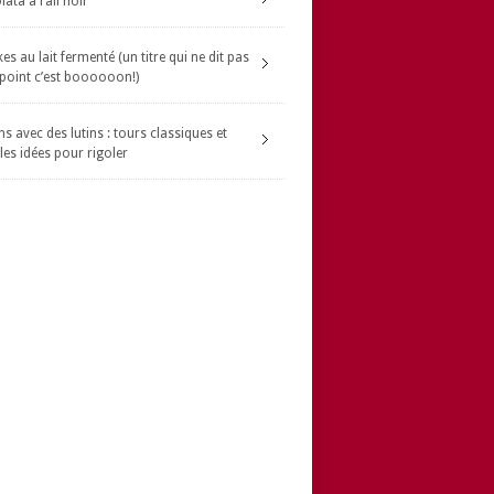
ata à l’ail noir
s au lait fermenté (un titre qui ne dit pas
 point c’est boooooon!)
s avec des lutins : tours classiques et
les idées pour rigoler