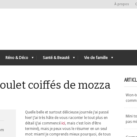
À propos
C
Réno & Déco
Santé & Beauté
Vie de famille
ARTIC
oulet coiffés de mozza
Won-ton
commen
Quelle belle et surtout délicieuse journée j’ai passé
Mini t
hier! J’ai très hâte de vous raconter le tout plus en
pas m
détail (j’ai commencé
ici
, mais c’est loin d’être
terminé), mais je peux vous le résumer en un seul
com
mot:
miam
! Je comprends mieux pourquoi, de tous