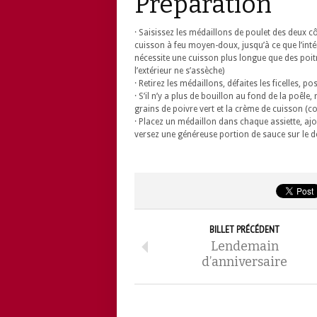
Préparation
· Saisissez les médaillons de poulet des deux cô
cuisson à feu moyen-doux, jusqu’à ce que l’inté
nécessite une cuisson plus longue que des poitri
l’extérieur ne s’assèche)
· Retirez les médaillons, défaites les ficelles,
· S’il n’y a plus de bouillon au fond de la poêl
grains de poivre vert et la crème de cuisson (co
· Placez un médaillon dans chaque assiette, aj
versez une généreuse portion de sauce sur le d
BILLET PRÉCÉDENT
Lendemain
d’anniversaire