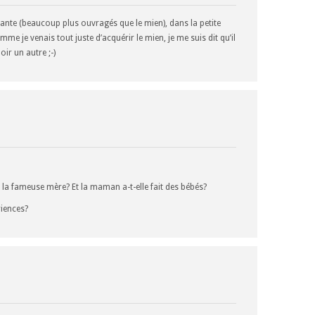
e Dante (beaucoup plus ouvragés que le mien), dans la petite
comme je venais tout juste d’acquérir le mien, je me suis dit qu’il
oir un autre ;-)
uit la fameuse mère? Et la maman a-t-elle fait des bébés?
riences?