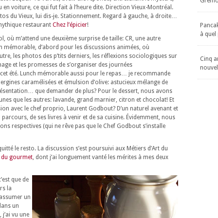
Gremol
 voiture, ce qui fut fait à l’heure dite. Direction Vieux-Montréal.
tos du Vieux, lui dis-je. Stationnement. Regard à gauche, à droite…
 mythique restaurant
Chez l’épicier
!
Pancake
à quel
 où m’attend une deuxième surprise de taille: CR, une autre
ch mémorable, d’abord pour les discussions animées, où
autre, les photos des p’tits derniers, les réflexions sociologiques sur
Cinq an
rdinage et les promesses de s’organiser des journées
nouvel
 cet été. Lunch mémorable aussi pour le repas… je recommande
bergines caramélisées et émulsion d’olive: astucieux mélange de
 présentation… que demander de plus? Pour le dessert, nous avons
unes que les autres: lavande, grand marnier, citron et chocolat! Et
sion avec le chef proprio, Laurent Godbout? D’un naturel avenant et
parcours, de ses livres à venir et de sa cuisine. Évidemment, nous
ons respectives (qui ne rêve pas que le Chef Godbout s’installe
tté le resto. La discussion s’est poursuivi aux Métiers d’Art du
 du gourmet
, dont j’ai longuement vanté les mérites à mes deux
’est que de
rs la
t assumer un
dans un
 j’ai vu une