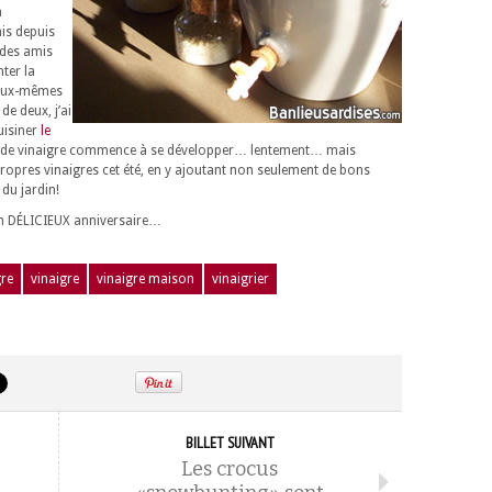
à
ais depuis
 des amis
ter la
 eux-mêmes
de deux, j’ai
uisiner
le
 de vinaigre commence à se développer… lentement… mais
ropres vinaigres cet été, en y ajoutant non seulement de bons
 du jardin!
un DÉLICIEUX anniversaire…
gre
vinaigre
vinaigre maison
vinaigrier
BILLET SUIVANT
Les crocus