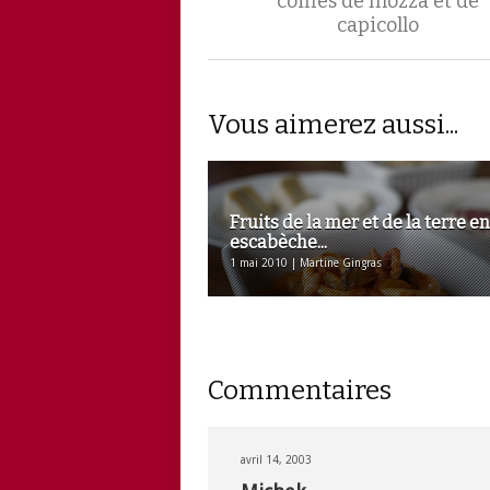
coiffés de mozza et de
capicollo
Vous aimerez aussi...
Fruits de la mer et de la terre en
escabèche...
1 mai 2010 | Martine Gingras
Commentaires
avril 14, 2003