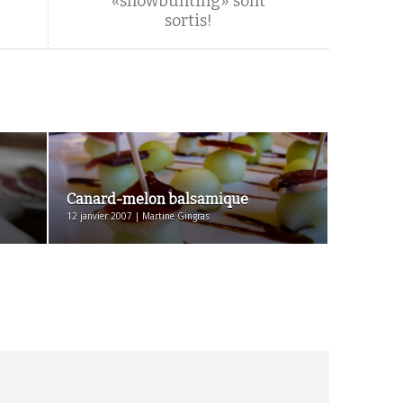
«snowbunting» sont
sortis!
Canard-melon balsamique
12 janvier 2007 | Martine Gingras