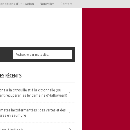
onditions d’utilisation
Nouvelles
Contact
LES RÉCENTS
s à la citrouille et à la citronnelle (ou
t récupérer les lendemains d’Halloween!)
omates lactofermentées : des vertes et des
ûres en saumure