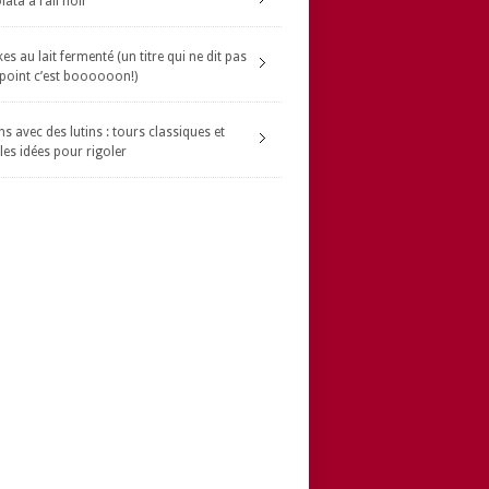
ata à l’ail noir
s au lait fermenté (un titre qui ne dit pas
 point c’est boooooon!)
s avec des lutins : tours classiques et
les idées pour rigoler