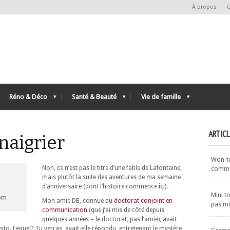
À propos
C
Réno & Déco
Santé & Beauté
Vie de famille
ARTIC
inaigrier
Won-ton
Non, ce n’est pas le titre d’une fable de Lafontaine,
commen
mais plutôt la suite des aventures de ma semaine
d’anniversaire (dont l’histoire commence
ici
).
Mini t
com
Mon amie DB, connue au
doctorat conjoint en
pas m
communication
(que j’ai mis de côté depuis
quelques années – le doctorat, pas l’amie), avait
to. Lequel? Tu verras, avait-elle répondu, entretenant le mystère,