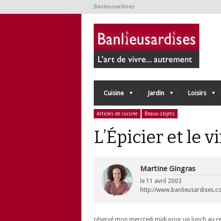
Banlieusardises
Cuisine
Jardin
Loisirs
Articles de cuisine
Beaux objets
L’Épicier et le v
Martine Gingras
le
11 avril 2003
http://www.banlieusardises.
réservé mon mercredi midi pour un lunch au res