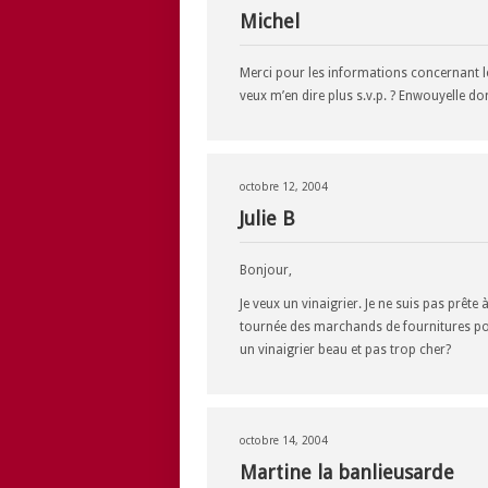
Michel
Merci pour les informations concernant le
veux m’en dire plus s.v.p. ? Enwouyelle do
octobre 12, 2004
Julie B
Bonjour,
Je veux un vinaigrier. Je ne suis pas prête à
tournée des marchands de fournitures pou
un vinaigrier beau et pas trop cher?
octobre 14, 2004
Martine la banlieusarde