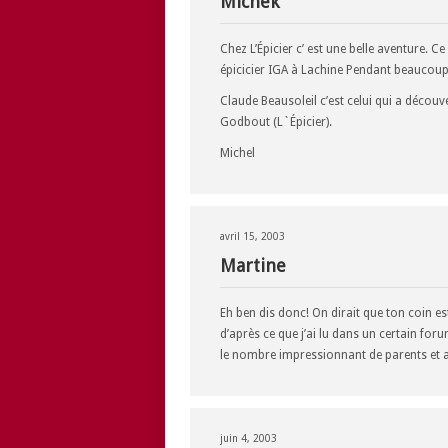
Michek
Chez L’Épicier c’ est une belle aventure. 
épicicier IGA à Lachine Pendant beaucoup
Claude Beausoleil c’est celui qui a décou
Godbout (L`Épicier).
Michel
avril 15, 2003
Martine
Eh ben dis donc! On dirait que ton coin es
d’après ce que j’ai lu dans un certain foru
le nombre impressionnant de parents et a
juin 4, 2003