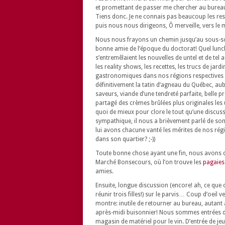
et promettant de passer me chercher au bureau en
Tiens donc. Je ne connais pas beaucoup les res
puis nous nous dirigeons, Ô merveille, vers le
Nous nous frayons un chemin jusqu’au sous-sol,
bonne amie de l’époque du doctorat! Quel lun
s’entremêlaient les nouvelles de untel et de tel 
les reality shows, les recettes, les trucs de ja
gastronomiques dans nos régions respectives
définitivement la tatin d’agneau du Québec, au
saveurs, viande d’une tendreté parfaite, belle
partagé des crèmes brûlées plus originales les 
quoi de mieux pour clore le tout qu’une discus
sympathique, il nous a brièvement parlé de son 
lui avons chacune vanté les mérites de nos régi
dans son quartier? ;-))
Toute bonne chose ayant une fin, nous avons qui
Marché Bonsecours, où l’on trouve les
pagaies
amies.
Ensuite, longue discussion (encore! ah, ce que c
réunir trois filles!) sur le parvis… Coup d’oeil ve
montre: inutile de retourner au bureau, autan
après-midi buisonnier! Nous sommes entrées 
magasin de matériel pour le vin. D’entrée de jeu,