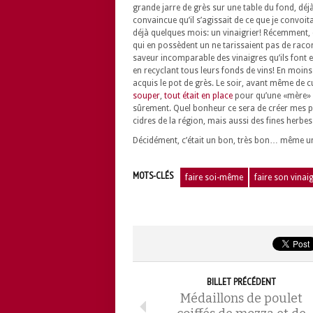
grande jarre de grès sur une table du fond, déj
convaincue qu’il s’agissait de ce que je convoit
déjà quelques mois: un vinaigrier! Récemment,
qui en possèdent un ne tarissaient pas de racon
saveur incomparable des vinaigres qu’ils font
en recyclant tous leurs fonds de vins! En moins 
acquis le pot de grès. Le soir, avant même de c
souper
,
tout était en place
pour qu’une «mère»
sûrement. Quel bonheur ce sera de créer mes p
cidres de la région, mais aussi des fines herbes
Décidément, c’était un bon, très bon… même 
MOTS-CLÉS
faire soi-même
faire son vinai
BILLET PRÉCÉDENT
Médaillons de poulet