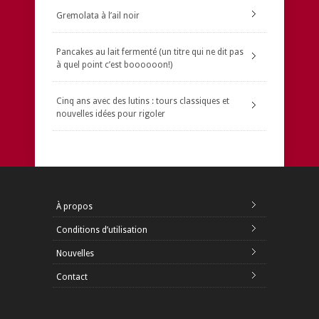
Gremolata à l’ail noir
Pancakes au lait fermenté (un titre qui ne dit pas
à quel point c’est boooooon!)
Cinq ans avec des lutins : tours classiques et
nouvelles idées pour rigoler
À propos
Conditions d’utilisation
Nouvelles
Contact