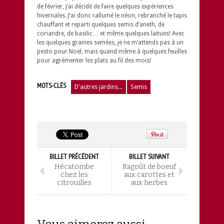
de février, j’ai décidé de faire quelques expériences
hivernales. J’ai donc rallumé le néon, rebranché le tapis
chauffant et reparti quelques semis d’aneth, de
coriandre, de basilic… et même quelques laitues! Avec
les quelques graines semées, je ne m’attends pas à un
pesto pour Noël, mais quand même à quelques feuilles
pour agrémenter les plats au fil des mois!
MOTS-CLÉS
D'autres jardins...
Semis
BILLET PRÉCÉDENT
BILLET SUIVANT
Hécatombe
Ragoût de boeuf
chez les
aux carottes et
citrouilles
aux herbes