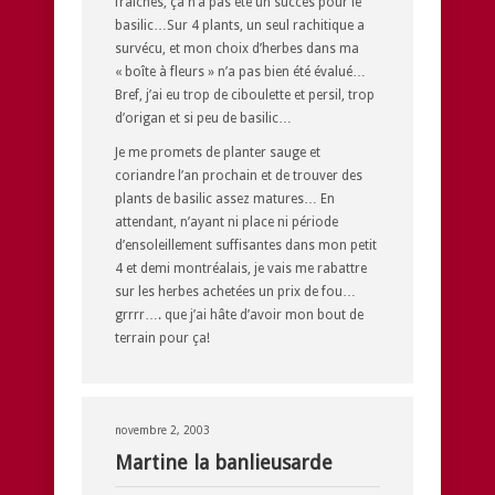
fraîches, ça n’a pas été un succès pour le
basilic…Sur 4 plants, un seul rachitique a
survécu, et mon choix d’herbes dans ma
« boîte à fleurs » n’a pas bien été évalué…
Bref, j’ai eu trop de ciboulette et persil, trop
d’origan et si peu de basilic…
Je me promets de planter sauge et
coriandre l’an prochain et de trouver des
plants de basilic assez matures… En
attendant, n’ayant ni place ni période
d’ensoleillement suffisantes dans mon petit
4 et demi montréalais, je vais me rabattre
sur les herbes achetées un prix de fou…
grrrr…. que j’ai hâte d’avoir mon bout de
terrain pour ça!
novembre 2, 2003
Martine la banlieusarde