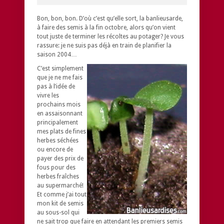
Bon, bon, bon. D’où c’est qu’elle sort, la banlieusarde,
à faire des semis à la fin octobre, alors qu’on vient
tout juste de terminer les récoltes au potager? Je vous
rassure: je ne suis pas déjà en train de planifier la
saison 2004…
C’est simplement
que je ne me fais
pas à l’idée de
vivre les
prochains mois
en assaisonnant
principalement
mes plats de fines
herbes séchées
ou encore de
payer des prix de
fous pour des
herbes fraîches
au supermarché!
Et comme j’ai tout
mon kit de semis
au sous-sol qui
ne sait trop que faire en attendant les premiers semis