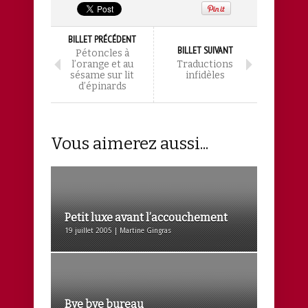
BILLET PRÉCÉDENT
BILLET SUIVANT
Pétoncles à
l’orange et au
Traductions
sésame sur lit
infidèles
d’épinards
Vous aimerez aussi...
Petit luxe avant l’accouchement
19 juillet 2005 | Martine Gingras
Bye bye bureau