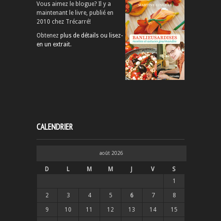
Vous aimez le blogue? Il y a
maintenant le livre, publié en
2010 chez Trécarré!
Obtenez
plus de détails ou lisez-
en un extrait
.
CALENDRIER
août 2026
D
L
M
M
J
V
S
1
2
3
4
5
6
7
8
9
10
11
12
13
14
15