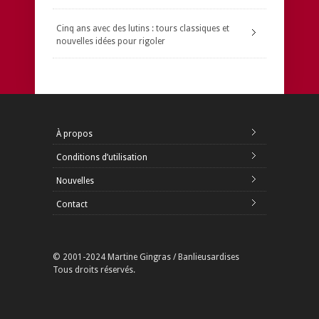
Cinq ans avec des lutins : tours classiques et
nouvelles idées pour rigoler
À propos
Conditions d’utilisation
Nouvelles
Contact
© 2001-2024 Martine Gingras / Banlieusardises
Tous droits réservés.