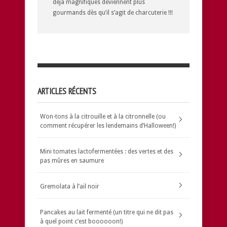
déjà magnifiques deviennent plus
gourmands dès qu’il s’agit de charcuterie !!!
ARTICLES RÉCENTS
Won-tons à la citrouille et à la citronnelle (ou
comment récupérer les lendemains d’Halloween!)
Mini tomates lactofermentées : des vertes et des
pas mûres en saumure
Gremolata à l’ail noir
Pancakes au lait fermenté (un titre qui ne dit pas
à quel point c’est boooooon!)