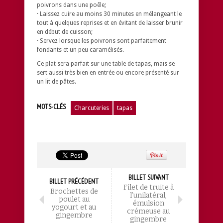
poivrons dans une poêle;
· Laissez cuire au moins 30 minutes en mélangeant le
tout à quelques reprises et en évitant de laisser brunir
en début de cuisson;
· Servez lorsque les poivrons sont parfaitement
fondants et un peu caramélisés.
Ce plat sera parfait sur une table de tapas, mais se
sert aussi très bien en entrée ou encore présenté sur
un lit de pâtes.
MOTS-CLÉS
Charcuteries
tapas
BILLET SUIVANT
BILLET PRÉCÉDENT
Filet de truite à
Brochettes de
l’unilatéral,
poulet au
émulsion
yogourt et au
crémeuse au
gingembre
gingembre