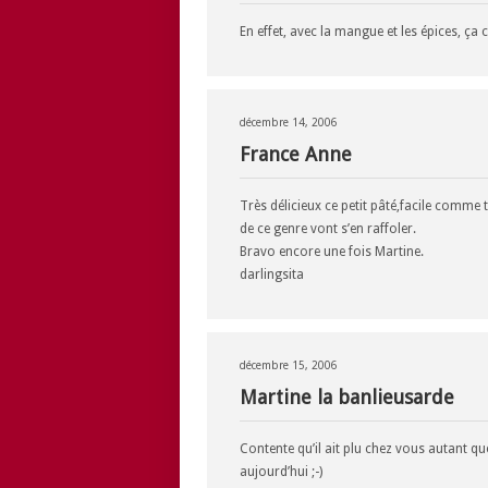
En effet, avec la mangue et les épices, ça c
décembre 14, 2006
France Anne
Très délicieux ce petit pâté,facile comme 
de ce genre vont s’en raffoler.
Bravo encore une fois Martine.
darlingsita
décembre 15, 2006
Martine la banlieusarde
Contente qu’il ait plu chez vous autant que
aujourd’hui ;-)