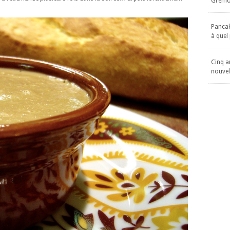
Gremol
Pancake
à quel
Cinq an
nouvel