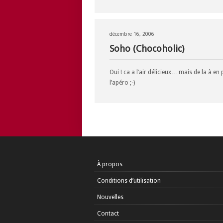
décembre 16, 2006
Soho (Chocoholic)
Oui ! ca a l’air délicieux… mais de la à en
l’apéro ;-)
À propos
Conditions d’utilisation
Nouvelles
Contact