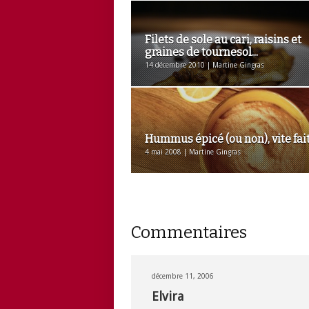
Filets de sole au cari, raisins et
graines de tournesol...
14 décembre 2010 | Martine Gingras
Hummus épicé (ou non), vite fai
4 mai 2008 | Martine Gingras
Commentaires
décembre 11, 2006
Elvira