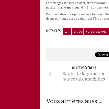
Le mélange est assez coulant, et c’est normal: le
paté tartinable, mais quand même un peu moi
Pour un pâté encore plus solide, il faudrait filt
du jus de mangue et du cari… Je préfère un com
MOTS-CLÉS
cari
entrée
Hors d'oeuvres
BILLET PRÉCÉDENT
Sauté de légumes en
sauce aux arachides
Vous aimerez aussi...