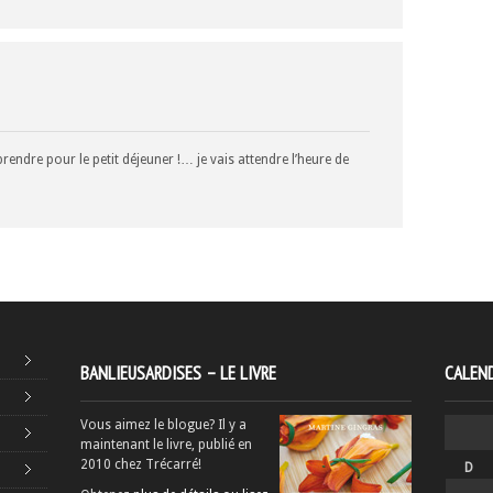
 prendre pour le petit déjeuner !… je vais attendre l’heure de
BANLIEUSARDISES – LE LIVRE
CALEND
Vous aimez le blogue? Il y a
maintenant le livre, publié en
2010 chez Trécarré!
D