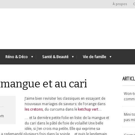
À propos
C
Réno & Déco
Santé & Beauté
Vie de famille
ARTIC
a mangue et au cari
Won-ton
J’aime bien revisiter les classiques en essayant de
commen
nouveaux mariages de saveurs: de l’orange dans
les cretons
, du curcuma dans le
ketchup vert
…
Mini t
com
… et la dernière petite folie en liste: de la mangue et
pas m
du cari dans le pâté de foie de volaille! Une belle
idée, si j’en crois ma petite. Elle qui exprime sa
n a redemandé plusieurs fois dans la soirée… et puis le lendemain