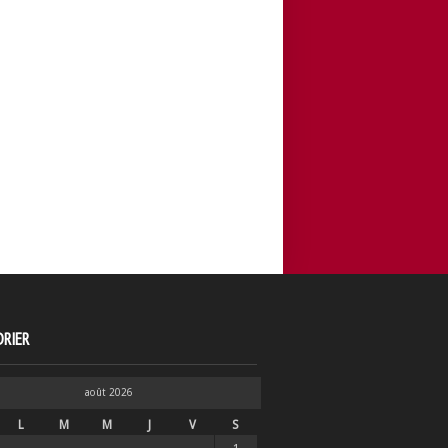
RIER
août 2026
L
M
M
J
V
S