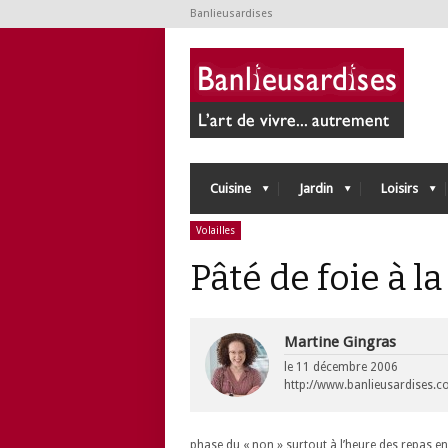
Banlieusardises
Cuisine
Jardin
Loisirs
Volailles
Pâté de foie à l
Martine Gingras
le
11 décembre 2006
http://www.banlieusardises.
phase du « non » surtout à l’heure des repas e