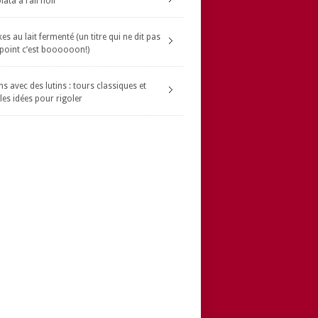
ata à l’ail noir
s au lait fermenté (un titre qui ne dit pas
 point c’est boooooon!)
s avec des lutins : tours classiques et
les idées pour rigoler