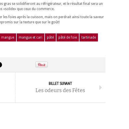
s gras se solidifieront au réfrigérateur, et le résultat final sera un
ns «solide» que ceux du commerce.
rer les foies après la cuisson, mais on perdrait ainsi toute la saveur
promis sur la texture que sur le goût!
mangue
mangue et cari
pâté
pâté de foie
tartinade
BILLET SUIVANT
Les odeurs des Fêtes