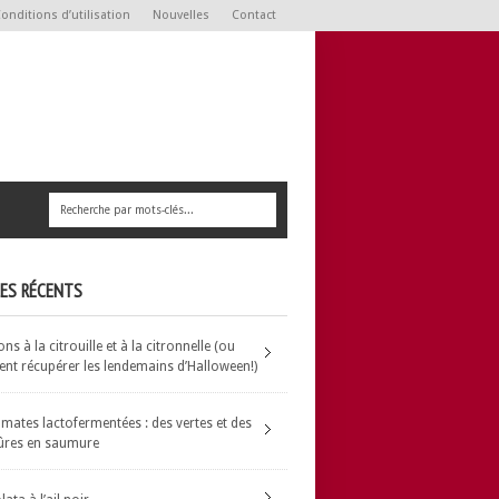
onditions d’utilisation
Nouvelles
Contact
LES RÉCENTS
s à la citrouille et à la citronnelle (ou
t récupérer les lendemains d’Halloween!)
omates lactofermentées : des vertes et des
ûres en saumure