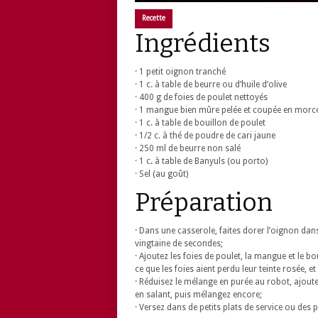
Recette
Ingrédients
· 1 petit oignon tranché
· 1 c. à table de beurre ou d’huile d’olive
· 400 g de foies de poulet nettoyés
· 1 mangue bien mûre pelée et coupée en morc
· 1 c. à table de bouillon de poulet
· 1/2 c. à thé de poudre de cari jaune
· 250 ml de beurre non salé
· 1 c. à table de Banyuls (ou porto)
· Sel (au goût)
Préparation
· Dans une casserole, faites dorer l’oignon dan
vingtaine de secondes;
· Ajoutez les foies de poulet, la mangue et le bo
ce que les foies aient perdu leur teinte rosée, et 
· Réduisez le mélange en purée au robot, ajoute
en salant, puis mélangez encore;
· Versez dans de petits plats de service ou des po