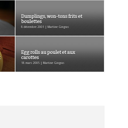
Dumplings, won-tons frits et
boulettes
8 décembre 2001 | Martine Gingras
Egg rolls au poulet et aux
t
carottes
18 mars 2005 | Martine Gingras