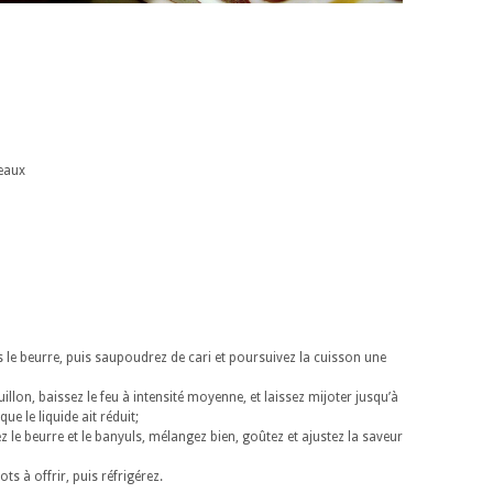
eaux
s le beurre, puis saupoudrez de cari et poursuivez la cuisson une
uillon, baissez le feu à intensité moyenne, et laissez mijoter jusqu’à
que le liquide ait réduit;
z le beurre et le banyuls, mélangez bien, goûtez et ajustez la saveur
ts à offrir, puis réfrigérez.