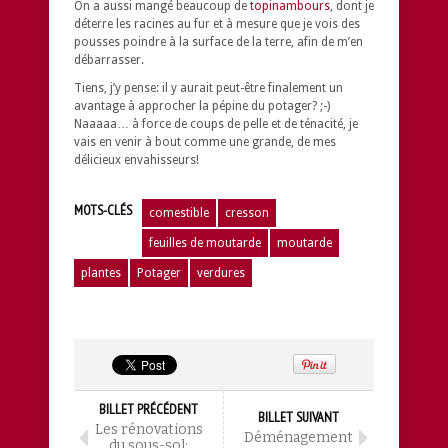
On a aussi mangé beaucoup de
topinambours
, dont je
déterre les racines au fur et à mesure que je vois des
pousses poindre à la surface de la terre, afin de m’en
débarrasser.
Tiens, j’y pense: il y aurait peut-être finalement un
avantage à approcher la pépine du potager? ;-)
Naaaaa… à force de coups de pelle et de ténacité, je
vais en venir à bout comme une grande, de mes
délicieux envahisseurs!
MOTS-CLÉS
comestible
cresson
feuilles de moutarde
moutarde
plantes
Potager
verdures
BILLET PRÉCÉDENT
BILLET SUIVANT
Les rénovations
Déménagement
du sous-sol: