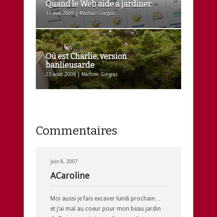
Quand le Web aide à jardiner
15 mai 2009 | Martine Gingras
Où est Charlie, version
banlieusarde
23 août 2009 | Martine Gingras
Commentaires
juin 8, 2007
ACaroline
Moi aussi je fais excaver lundi prochain…
et j’ai mal au coeur pour mon beau jardin