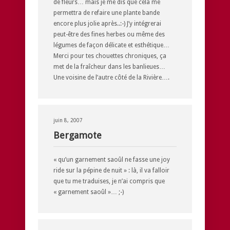
de fleurs… mais je me dis que cela me
permettra de refaire une plante bande
encore plus jolie après..:-) J’y intégrerai
peut-être des fines herbes ou même des
légumes de façon délicate et esthétique…
Merci pour tes chouettes chroniques, ça
met de la fraîcheur dans les banlieues…
Une voisine de l’autre côté de la Rivière….
juin 8, 2007
Bergamote
« qu’un garnement saoûl ne fasse une joy
ride sur la pépine de nuit » : là, il va falloir
que tu me traduises, je n’ai compris que
« garnement saoûl »… ;-)