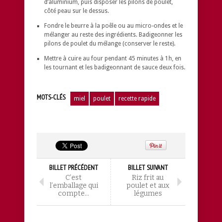
d’aluminium, puis disposer les pilons de poulet,
côté peau sur le dessus.
Fondre le beurre à la poêle ou au micro-ondes et le
mélanger au reste des ingrédients. Badigeonner les
pilons de poulet du mélange (conserver le reste).
Mettre à cuire au four pendant 45 minutes à 1h, en
les tournant et les badigeonnant de sauce deux fois.
MOTS-CLÉS
miel
poulet
recette rapide
BILLET PRÉCÉDENT
BILLET SUIVANT
C’est
Riz frit au
l’emballage qui
poulet et aux
compte…
légumes