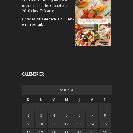
Vous aimez le blogue? Il y a
maintenant le livre, publié en
2010 chez Trécarré!
Obtenez
plus de détails ou lisez-
en un extrait
.
CALENDRIER
août 2026
D
L
M
M
J
V
S
1
2
3
4
5
6
7
8
9
10
11
12
13
14
15
16
17
18
19
20
21
22