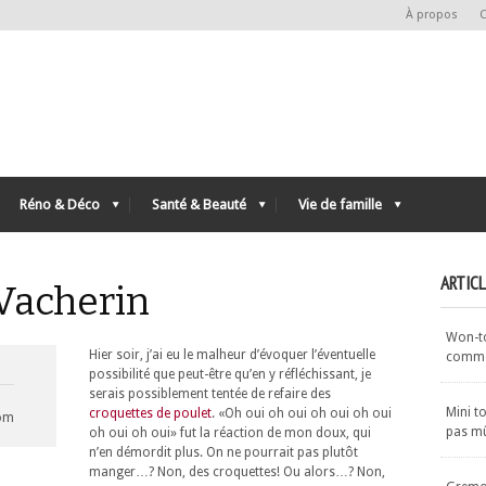
À propos
C
Réno & Déco
Santé & Beauté
Vie de famille
ARTIC
 Vacherin
Won-ton
Hier soir, j’ai eu le malheur d’évoquer l’éventuelle
commen
possibilité que peut-être qu’en y réfléchissant, je
serais possiblement tentée de refaire des
Mini t
croquettes de poulet
. «Oh oui oh oui oh oui oh oui
com
pas m
oh oui oh oui» fut la réaction de mon doux, qui
n’en démordit plus. On ne pourrait pas plutôt
manger…? Non, des croquettes! Ou alors…? Non,