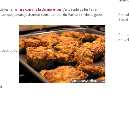
Gremol
de les faire
frire comme la dernière fois
, j’ai décidé de les faire
ituel que j’avais justement sous la main: du Vacherin fribourgeois,
Pancake
à quel
Cinq an
nouvel
et découpés
nt