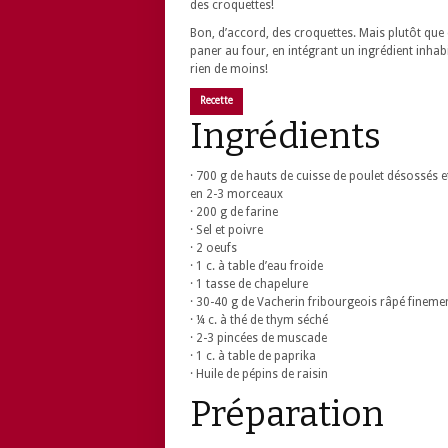
des croquettes!
Bon, d’accord, des croquettes. Mais plutôt que 
paner au four, en intégrant un ingrédient inhab
rien de moins!
Recette
Ingrédients
· 700 g de hauts de cuisse de poulet désossés 
en 2-3 morceaux
· 200 g de farine
· Sel et poivre
· 2 oeufs
· 1 c. à table d’eau froide
· 1 tasse de chapelure
· 30-40 g de Vacherin fribourgeois râpé fineme
· ¼ c. à thé de thym séché
· 2-3 pincées de muscade
· 1 c. à table de paprika
· Huile de pépins de raisin
Préparation