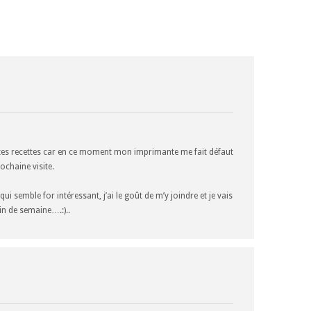
 tes recettes car en ce moment mon imprimante me fait défaut
ochaine visite.
qui semble for intéressant, j’ai le goût de m’y joindre et je vais
fin de semaine….:)..