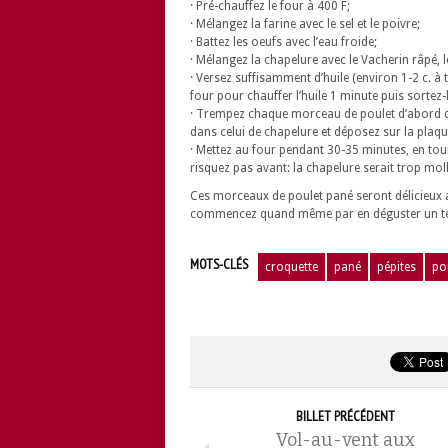
· Pré-chauffez le four à 400 F;
· Mélangez la farine avec le sel et le poivre;
· Battez les oeufs avec l’eau froide;
· Mélangez la chapelure avec le Vacherin râpé, l
· Versez suffisamment d’huile (environ 1-2 c. à 
four pour chauffer l’huile 1 minute puis sortez
· Trempez chaque morceau de poulet d’abord dan
dans celui de chapelure et déposez sur la plaqu
· Mettez au four pendant 30-35 minutes, en to
risquez pas avant: la chapelure serait trop moll
Ces morceaux de poulet pané seront délicieux
commencez quand même par en déguster un tel 
MOTS-CLÉS
croquette
pané
pépites
po
BILLET PRÉCÉDENT
Vol-au-vent aux