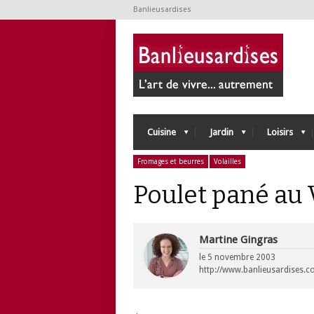
Banlieusardises
Cuisine
Jardin
Loisirs
Fromages et beurres
Volailles
Poulet pané au
Martine Gingras
le
5 novembre 2003
http://www.banlieusardises.