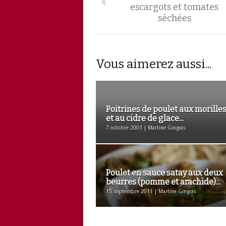
escargots et tomates
séchées
Vous aimerez aussi...
Poitrines de poulet aux morille
et au cidre de glace...
7 octobre 2003 | Martine Gingras
Poulet en sauce satay aux deux
beurres (pomme et arachide)...
15 septembre 2011 | Martine Gingras