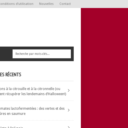
onditions d’utilisation
Nouvelles
Contact
LES RÉCENTS
s à la citrouille et à la citronnelle (ou
t récupérer les lendemains d’Halloween!)
omates lactofermentées : des vertes et des
ûres en saumure