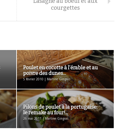
Lasagne au boeuf et aux
courgettes
s
Poulet en cocotte à l’érable et au
poivre des dunes...
5 février 2010 | Martine Gingras
Pilons de poulet à la portugaise:
le remake au four!...
26 mai 2011 | Martine Gingras