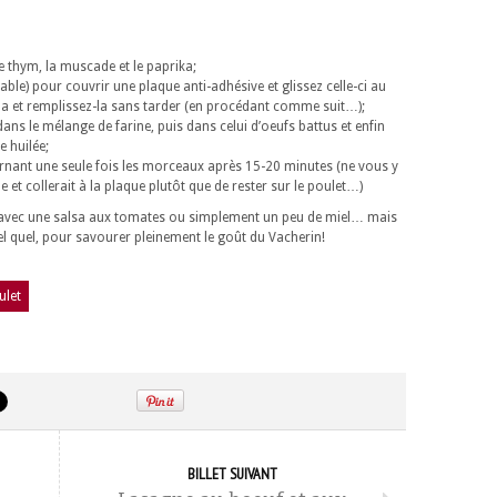
e thym, la muscade et le paprika;
table) pour couvrir une plaque anti-adhésive et glissez celle-ci au
-la et remplissez-la sans tarder (en procédant comme suit…);
s le mélange de farine, puis dans celui d’oeufs battus et enfin
e huilée;
urnant une seule fois les morceaux après 15-20 minutes (ne vous y
e et collerait à la plaque plutôt que de rester sur le poulet…)
 avec une salsa aux tomates ou simplement un peu de miel… mais
quel, pour savourer pleinement le goût du Vacherin!
ulet
BILLET SUIVANT