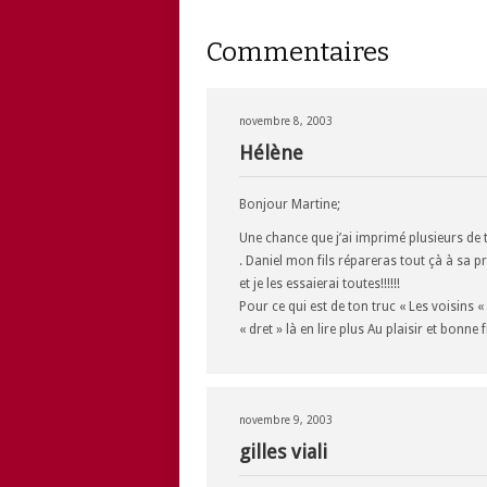
Commentaires
novembre 8, 2003
Hélène
Bonjour Martine;
Une chance que j’ai imprimé plusieurs de
. Daniel mon fils répareras tout çà à sa pr
et je les essaierai toutes!!!!!!
Pour ce qui est de ton truc « Les voisins « 
« dret » là en lire plus Au plaisir et bonne 
novembre 9, 2003
gilles viali