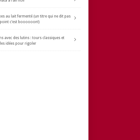
ata à l’ail noir
s au lait fermenté (un titre qui ne dit pas
 point c’est boooooon!)
s avec des lutins : tours classiques et
les idées pour rigoler