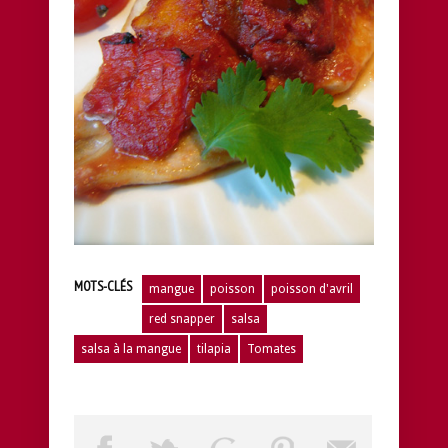
MOTS-CLÉS
mangue
poisson
poisson d'avril
red snapper
salsa
salsa à la mangue
tilapia
Tomates