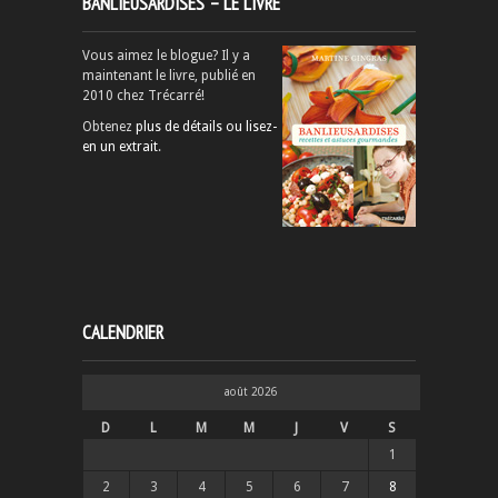
BANLIEUSARDISES – LE LIVRE
Vous aimez le blogue? Il y a
maintenant le livre, publié en
2010 chez Trécarré!
Obtenez
plus de détails ou lisez-
en un extrait
.
CALENDRIER
août 2026
D
L
M
M
J
V
S
1
2
3
4
5
6
7
8