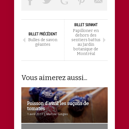
BILLET SUIVANT
Papilloner en
BILLET PRÉCÉDENT
dehors des
Bulles de savon
sentiers battus
géantes
au Jardin
botanique de
Montréal
Vous aimerez aussi...
Poisson d’avril: les suçons de
tomates
1 avril 2017 | Martine Gingras