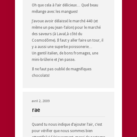
Oh que cela à l’air délicieux… Quel beau
mélange avec les mangues!
J’avoue avoir délaissé le marché 440 (et
même un peu Jean-Talon) pour le marché
des saveurs (à Laval,à côté du
Cosmodôme). Il faut y aller faire un tour, il
y a aussi une superbe poissonerie…
Un gentil italien, de bons fromages, une
mini-brûlerie et j’en passe.
Il ne faut pas oublié de magnifiques
chocolats!
avril 2, 2009
rae
Quand tu nous indique d’ajouter l’air, c’est
pour vérifier que nous sommes bien