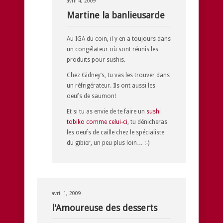
avril 4, 2009
Martine la banlieusarde
Au IGA du coin, il y en a toujours dans
un congélateur où sont réunis les
produits pour sushis.
Chez Gidney’s, tu vas les trouver dans
un réfrigérateur. Ils ont aussi les
oeufs de saumon!
Et si tu as envie de te faire un
sushi
tobiko comme celui-ci
, tu dénicheras
les oeufs de caille chez le spécialiste
du gibier, un peu plus loin… :-)
avril 1, 2009
l'Amoureuse des desserts