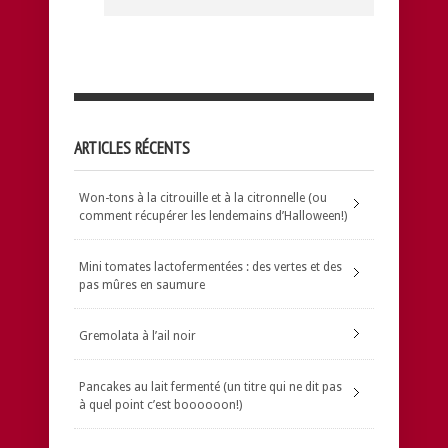
ARTICLES RÉCENTS
Won-tons à la citrouille et à la citronnelle (ou
comment récupérer les lendemains d’Halloween!)
Mini tomates lactofermentées : des vertes et des
pas mûres en saumure
Gremolata à l’ail noir
Pancakes au lait fermenté (un titre qui ne dit pas
à quel point c’est boooooon!)