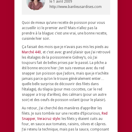
le
1 avril 2009
http://www.banlieusardises.com
Quoi de mieux qu’une recette de poisson pour vous
accueillir ici le premier avril? Mais n’allez pas la
prendre à la blague: c’est une vrai, une bonne recette,
cuisinée hier soir.
Ça faisait des mois que je n’avais pas mis les pieds au
Marché 440
, et c’est avec grand plaisir que j’ai retrouvé
les étalages de la poissonnerie Gidney’s, où j’ai
toujours fait de belles prises par le passé. La pêche a
été bonne encore hier: j’en suis revenue avec du red
snapper (un poisson que j’adore, mais que je n’achète
jamais parce qu’on le trouve généralement entier…
quelle belle surprise de découvrir des filets dans
l’étalage), du tilapia (pour mes cocottes, car le red
snapper a trop d’arêtes), des calmars (pour un autre
soir) et des oeufs de poisson volant (pour le plaisir).
Au retour, j’ai cherché des manières d’apprêter les
filets. Je suis tombée sur une recette d’Epicurious,
Red
Snapper, Veracruz style
: les filets y étaient cuits au
four, en sauce aux tomates, raisins, olives et câpres.
J’ai retenu la technique, mais pas la sauce, composant