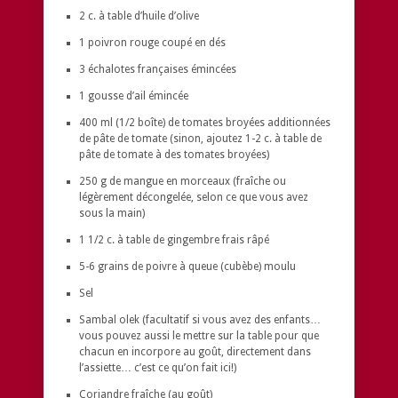
2 c. à table d’huile d’olive
1 poivron rouge coupé en dés
3 échalotes françaises émincées
1 gousse d’ail émincée
400 ml (1/2 boîte) de tomates broyées additionnées
de pâte de tomate (sinon, ajoutez 1-2 c. à table de
pâte de tomate à des tomates broyées)
250 g de mangue en morceaux (fraîche ou
légèrement décongelée, selon ce que vous avez
sous la main)
1 1/2 c. à table de gingembre frais râpé
5-6 grains de poivre à queue (cubèbe) moulu
Sel
Sambal olek (facultatif si vous avez des enfants…
vous pouvez aussi le mettre sur la table pour que
chacun en incorpore au goût, directement dans
l’assiette… c’est ce qu’on fait ici!)
Coriandre fraîche (au goût)