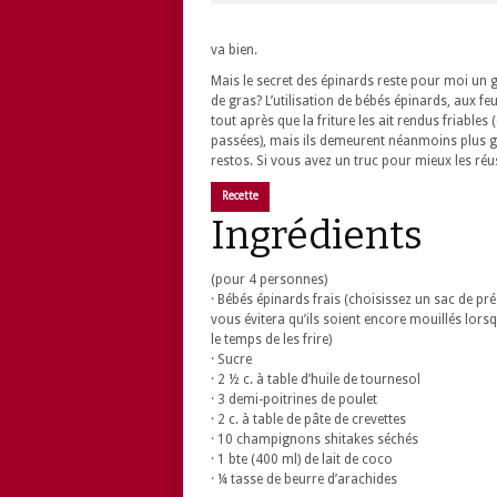
va bien.
Mais le secret des épinards reste pour moi un g
de gras? L’utilisation de bébés épinards, aux feu
tout après que la friture les ait rendus friables
passées), mais ils demeurent néanmoins plus g
restos. Si vous avez un truc pour mieux les réu
Recette
Ingrédients
(pour 4 personnes)
· Bébés épinards frais (choisissez un sac de pré
vous évitera qu’ils soient encore mouillés lors
le temps de les frire)
· Sucre
· 2 ½ c. à table d’huile de tournesol
· 3 demi-poitrines de poulet
· 2 c. à table de pâte de crevettes
· 10 champignons shitakes séchés
· 1 bte (400 ml) de lait de coco
· ¼ tasse de beurre d’arachides