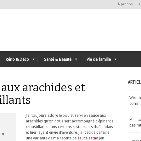
À propos
C
Réno & Déco
Santé & Beauté
Vie de famille
ARTIC
 aux arachides et
illants
Won-ton
commen
J’ai toujours adoré le poulet servi en sauce aux
Mini t
arachides qu’on nous sert accompagné d’épinards
pas m
croustillants dans certains restaurants thaïlandais
et hier, ayant envie d’aventure, j’ai décidé de faire
com
une variante de ma recette de
sauce satay
(en