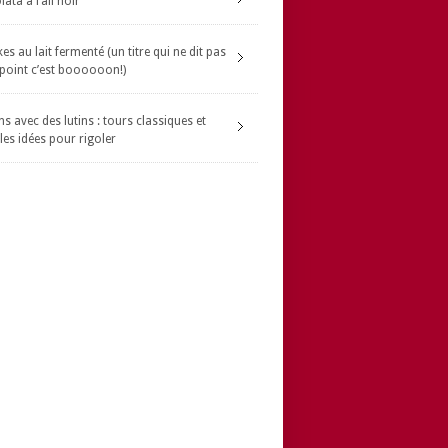
ata à l’ail noir
s au lait fermenté (un titre qui ne dit pas
 point c’est boooooon!)
s avec des lutins : tours classiques et
les idées pour rigoler