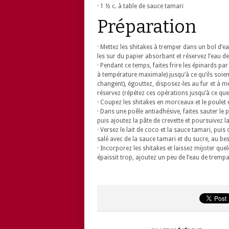
· 1 ½ c. à table de sauce tamari
Préparation
· Mettez les shitakes à tremper dans un bol d’
les sur du papier absorbant et réservez l’eau d
· Pendant ce temps, faites frire les épinards par 
à température maximale) jusqu’à ce qu’ils soien
changent), égouttez, disposez-les au fur et à 
réservez (répétez ces opérations jusqu’à ce que 
· Coupez les shitakes en morceaux et le poulet e
· Dans une poêle antiadhésive, faites sauter le po
puis ajoutez la pâte de crevette et poursuivez
· Versez le lait de coco et la sauce tamari, pui
salé avec de la sauce tamari et du sucre, au be
· Incorporez les shitakes et laissez mijoter que
épaissit trop, ajoutez un peu de l’eau de trempa