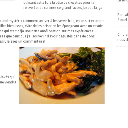
Gremol
utilisant cette fois la pâte de crevettes pour la
relever) et de cuisiner ce grand favori. Jusque là, ça
Pancake
à quel
rand mystère: comment arriver à les servir frits, entiers et exempts
illes bien lisses, évite de les briser en les épongeant avec un essuie-
 (ce qui était déjà une nette amélioration sur mes expériences
Cinq an
ras que ceux que j’ai souvenir d’avoir dégustés dans de bons
nouvel
ssir, laissez un commentaire!
-lavés qui
que viendra