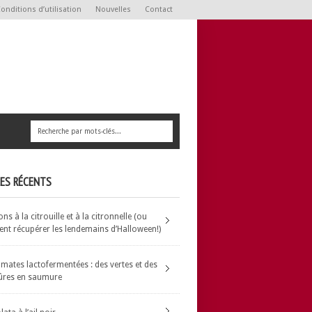
onditions d’utilisation
Nouvelles
Contact
LES RÉCENTS
s à la citrouille et à la citronnelle (ou
t récupérer les lendemains d’Halloween!)
omates lactofermentées : des vertes et des
ûres en saumure