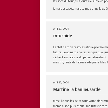
les sors du four, tu ajoutes le sucre en 
Jamais essayée, mais tu me donne le goût
avril 27, 2004
mturbide
Le chef de mon resto asiatique préféré me d
friture. Le épinards ne restent que quelque
sèchent ensuite sur du papier absorbant. Il m
maison, faute de friteuse adéquate. Mais 
avril 27, 2004
Martine la banlieusarde
Merci à tous les deux pour votre aide! mtu
même à son plus chaud, ma friteuse met p