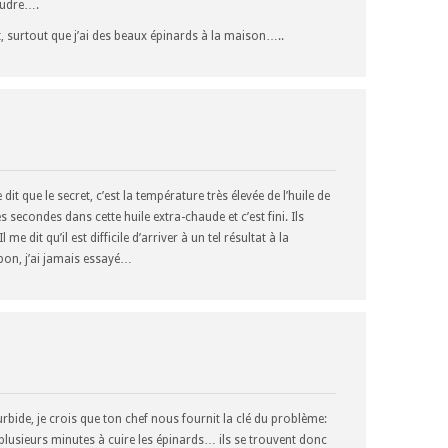
poudre….
, surtout que j’ai des beaux épinards à la maison…..
it que le secret, c’est la température très élevée de l’huile de
s secondes dans cette huile extra-chaude et c’est fini. Ils
e dit qu’il est difficile d’arriver à un tel résultat à la
bon, j’ai jamais essayé…
rbide, je crois que ton chef nous fournit la clé du problème:
lusieurs minutes à cuire les épinards… ils se trouvent donc