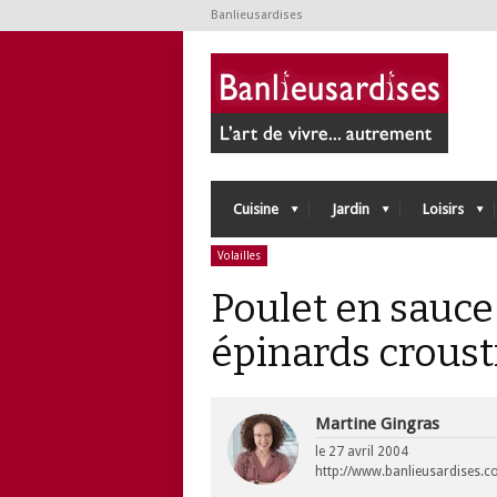
Banlieusardises
Cuisine
Jardin
Loisirs
Volailles
Poulet en sauce
épinards croust
Martine Gingras
le
27 avril 2004
http://www.banlieusardises.