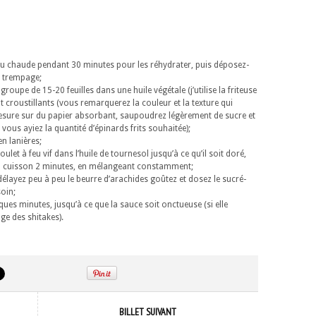
eau chaude pendant 30 minutes pour les réhydrater, puis déposez-
e trempage;
groupe de 15-20 feuilles dans une huile végétale (j’utilise la friteuse
t croustillants (vous remarquerez la couleur et la texture qui
mesure sur du papier absorbant, saupoudrez légèrement de sucre et
vous ayiez la quantité d’épinards frits souhaitée);
n lanières;
ulet à feu vif dans l’huile de tournesol jusqu’à ce qu’il soit doré,
 la cuisson 2 minutes, en mélangeant constamment;
s délayez peu à peu le beurre d’arachides goûtez et dosez le sucré-
soin;
lques minutes, jusqu’à ce que la sauce soit onctueuse (si elle
ge des shitakes).
BILLET SUIVANT