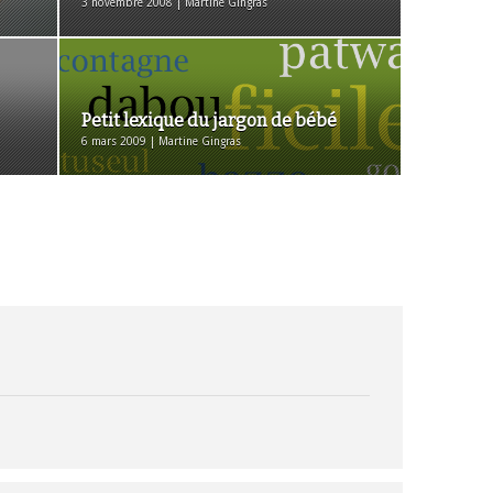
3 novembre 2008 | Martine Gingras
Petit lexique du jargon de bébé
6 mars 2009 | Martine Gingras