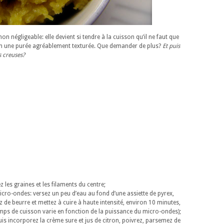
on négligeable: elle devient si tendre à la cuisson qu’il ne faut que
en une purée agréablement texturée. Que demander de plus?
Et puis
s creuses?
z les graines et les filaments du centre;
icro-ondes: versez un peu d’eau au fond d’une assiette de pyrex,
e beurre et mettez à cuire à haute intensité, environ 10 minutes,
 temps de cuisson varie en fonction de la puissance du micro-ondes);
 puis incorporez la crème sure et jus de citron, poivrez, parsemez de