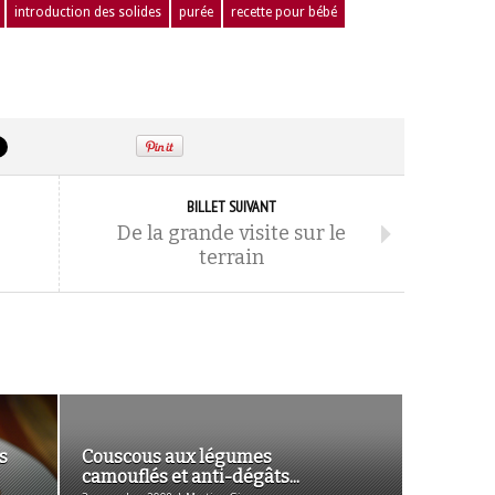
introduction des solides
purée
recette pour bébé
BILLET SUIVANT
De la grande visite sur le
terrain
s
Couscous aux légumes
camouflés et anti-dégâts...