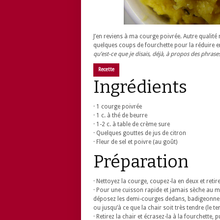
J’en reviens à ma courge poivrée. Autre qualité n
quelques coups de fourchette pour la réduire 
qu’est-ce que je disais, déjà, à propos des phrase
Recette
Ingrédients
· 1 courge poivrée
· 1 c. à thé de beurre
· 1-2 c. à table de crème sure
· Quelques gouttes de jus de citron
· Fleur de sel et poivre (au goût)
Préparation
· Nettoyez la courge, coupez-la en deux et retire
· Pour une cuisson rapide et jamais sèche au m
déposez les demi-courges dedans, badigeonnez d
ou jusqu’à ce que la chair soit très tendre (le
· Retirez la chair et écrasez-la à la fourchette,