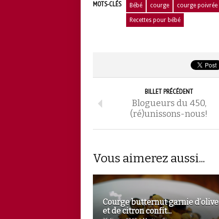
MOTS-CLÉS
Bébé
courge
courge poivrée
Recettes pour bébé
BILLET PRÉCÉDENT
Blogueurs du 450,
(ré)unissons-nous!
Vous aimerez aussi...
Courge butternut garnie d’olive
et de citron confit...