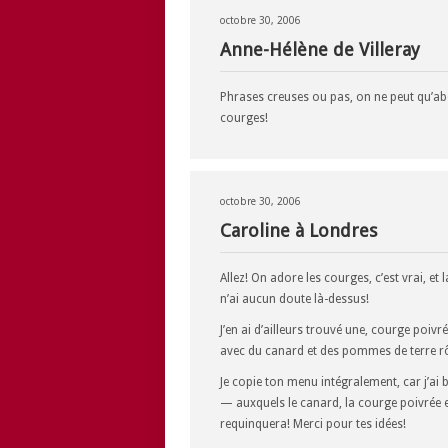
octobre 30, 2006
Anne-Hélène de Villeray
Phrases creuses ou pas, on ne peut qu’abo
courges!
octobre 30, 2006
Caroline à Londres
Allez! On adore les courges, c’est vrai, et 
n’ai aucun doute là-dessus!
J’en ai d’ailleurs trouvé une, courge poivré
avec du canard et des pommes de terre rô
Je copie ton menu intégralement, car j’ai
— auxquels le canard, la courge poivrée e
requinquera! Merci pour tes idées!