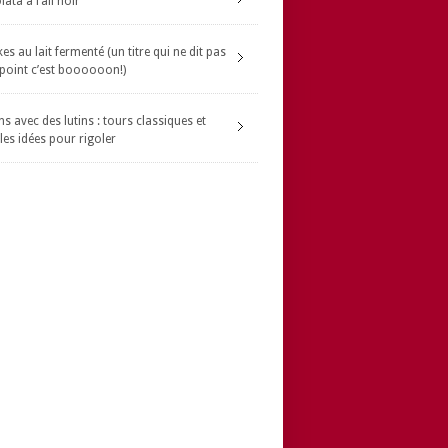
ata à l’ail noir
s au lait fermenté (un titre qui ne dit pas
 point c’est boooooon!)
s avec des lutins : tours classiques et
les idées pour rigoler