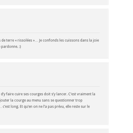
e terre « rissolées »… Je confonds les cuissons dans la joie
 pardonne. :)
y faire cuire ses courges doit s’y lancer. C’est vraiment la
jouter la courge au menu sans se questionner trop
est long. Et qu’en on ne l’a pas prévu, elle reste sur le