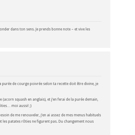
nder dans ton sens. Je prends bonne note – et vive les
la purée de courge poivrée selon ta recette doit être divine, je
e (
acorn squash
en anglais), et j’en ferai de la purée demain,
ties… moi aussi! ;)
 besoin de me renouveler, j’en ai assez de mes menus habituels
t les patates rôties ne figurent pas. Du changement nous