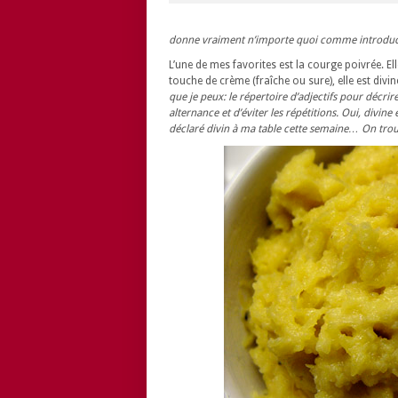
donne vraiment n’importe quoi comme introdu
L’une de mes favorites est la courge poivrée. E
touche de crème (fraîche ou sure), elle est div
que je peux: le répertoire d’adjectifs pour décrire
alternance et d’éviter les répétitions. Oui, divine
déclaré divin à ma table cette semaine… On trou