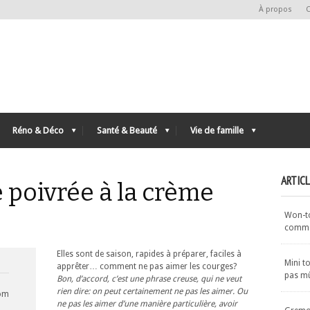
À propos
C
Réno & Déco
Santé & Beauté
Vie de famille
ARTIC
 poivrée à la crème
Won-ton
commen
Elles sont de saison, rapides à préparer, faciles à
Mini t
apprêter… comment ne pas aimer les courges?
pas m
Bon, d’accord, c’est une phrase creuse, qui ne veut
rien dire: on peut certainement ne pas les aimer. Ou
com
ne pas les aimer d’une manière particulière, avoir