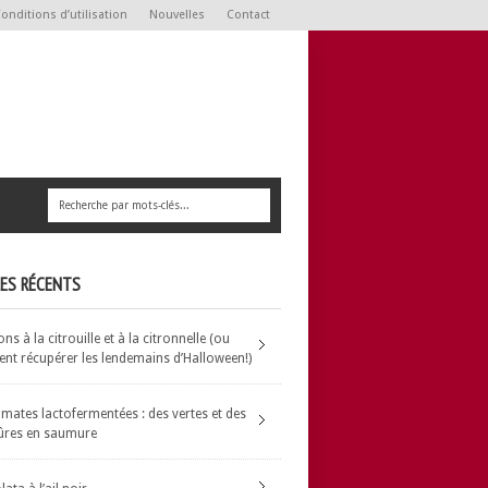
onditions d’utilisation
Nouvelles
Contact
LES RÉCENTS
s à la citrouille et à la citronnelle (ou
t récupérer les lendemains d’Halloween!)
omates lactofermentées : des vertes et des
ûres en saumure