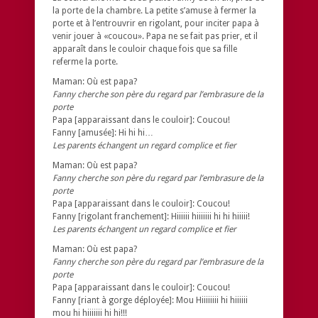
la porte de la chambre. La petite s’amuse à fermer la
porte et à l’entrouvrir en rigolant, pour inciter papa à
venir jouer à «coucou». Papa ne se fait pas prier, et il
apparaît dans le couloir chaque fois que sa fille
referme la porte.
Maman: Où est papa?
Fanny cherche son père du regard par l’embrasure de la
porte
Papa [apparaissant dans le couloir]: Coucou!
Fanny [amusée]: Hi hi hi…
Les parents échangent un regard complice et fier
Maman: Où est papa?
Fanny cherche son père du regard par l’embrasure de la
porte
Papa [apparaissant dans le couloir]: Coucou!
Fanny [rigolant franchement]: Hiiiiii hiiiiiii hi hi hiiiii!
Les parents échangent un regard complice et fier
Maman: Où est papa?
Fanny cherche son père du regard par l’embrasure de la
porte
Papa [apparaissant dans le couloir]: Coucou!
Fanny [riant à gorge déployée]: Mou Hiiiiiiii hi hiiiiii
mou hi hiiiiiii hi hi!!!