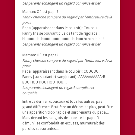
Les parents échangent un regard complice et fier
Maman: Où est papa?
Fanny cherche son père du regard par l’embrasure de la
porte
Papa [apparaissant dans le couloir]: Coucou!
Fanny [ne se pouvant plus de tant de rigolade]:
Hiiiiiiiiiiiii hi hiiiiiiiiiiiiiiiiiiiiiiiiiiiiiii hi hiiiii hi hi hi hihi!!!
Les parents échangent un regard complice et fier
Maman: Où est papa?
Fanny cherche son père du regard par l’embrasure de la
porte
Papa [apparaissant dans le couloir]: COUCOU!
Fanny [sursautant et sanglotant]: AAAAAAAAAAAH!
BOU HOU HOU HOU HOU…
Les parents échangent un regard complice et
coupable…
Entre ce dernier «coucou» et tous les autres, pas
grand différence. Peut-être un décibel de plus, peut-être
une apparition trop rapide et surprenante du papa…
Mais devant les sanglots de la petite, le papa était
démuni, se confondait en excuses, murmurait des
paroles rassurantes…