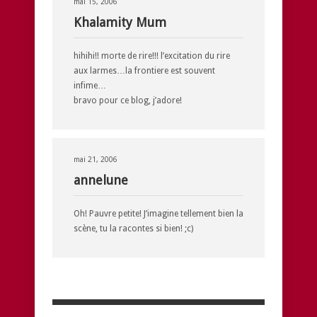
mai 15, 2006
Khalamity Mum
hihihi!! morte de rire!!! l’excitation du rire
aux larmes…la frontiere est souvent
infime…
bravo pour ce blog, j’adore!
mai 21, 2006
annelune
Oh! Pauvre petite! J’imagine tellement bien la
scène, tu la racontes si bien! ;c)