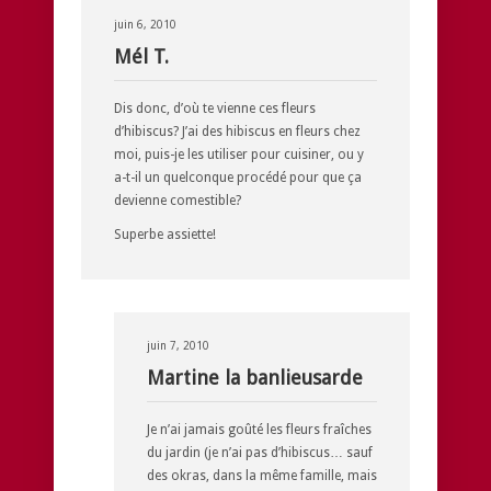
juin 6, 2010
Mél T.
Dis donc, d’où te vienne ces fleurs
d’hibiscus? J’ai des hibiscus en fleurs chez
moi, puis-je les utiliser pour cuisiner, ou y
a-t-il un quelconque procédé pour que ça
devienne comestible?
Superbe assiette!
juin 7, 2010
Martine la banlieusarde
Je n’ai jamais goûté les fleurs fraîches
du jardin (je n’ai pas d’hibiscus… sauf
des okras, dans la même famille, mais