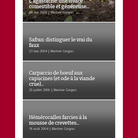
L’agastache: une vivace
comestible et généreuse...
26 mai 2009 | Martine Gingras
Safran: distinguer le vrai du
faux
23 mai 2004 | Martine Gingras
Carpaccio de boeuf aux
capucines (et ode à la viande
crue)...
20 juillet 2006 | Martine Gingras
Hémérocalles farcies à la
mousse de crevettes...
18 août 2004 | Martine Gingras