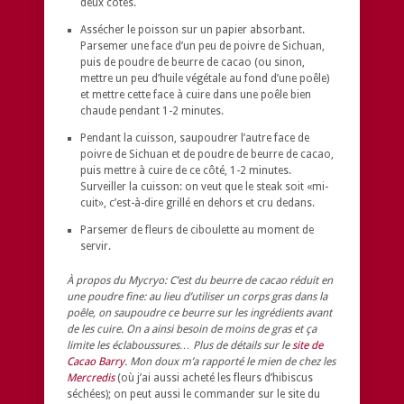
deux côtés.
Assécher le poisson sur un papier absorbant.
Parsemer une face d’un peu de poivre de Sichuan,
puis de poudre de beurre de cacao (ou sinon,
mettre un peu d’huile végétale au fond d’une poêle)
et mettre cette face à cuire dans une poêle bien
chaude pendant 1-2 minutes.
Pendant la cuisson, saupoudrer l’autre face de
poivre de Sichuan et de poudre de beurre de cacao,
puis mettre à cuire de ce côté, 1-2 minutes.
Surveiller la cuisson: on veut que le steak soit «mi-
cuit», c’est-à-dire grillé en dehors et cru dedans.
Parsemer de fleurs de ciboulette au moment de
servir.
À propos du Mycryo: C’est du beurre de cacao réduit en
une poudre fine: au lieu d’utiliser un corps gras dans la
poêle, on saupoudre ce beurre sur les ingrédients avant
de les cuire. On a ainsi besoin de moins de gras et ça
limite les éclaboussures… Plus de détails sur le
site de
Cacao Barry
. Mon doux m’a rapporté le mien de chez les
Mercredis
(où j’ai aussi acheté les fleurs d’hibiscus
séchées); on peut aussi le commander sur le site du