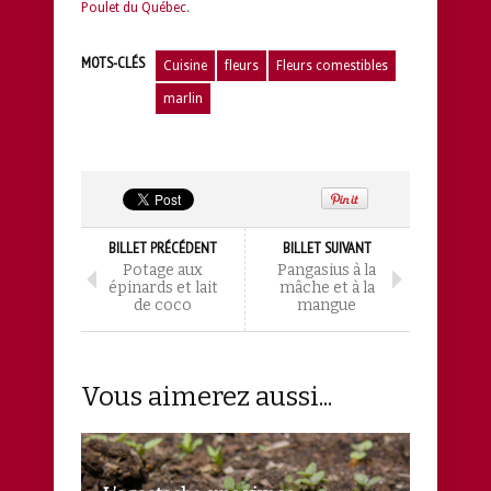
Poulet du Québec
.
MOTS-CLÉS
Cuisine
fleurs
Fleurs comestibles
marlin
BILLET PRÉCÉDENT
BILLET SUIVANT
Potage aux
Pangasius à la
épinards et lait
mâche et à la
de coco
mangue
Vous aimerez aussi...