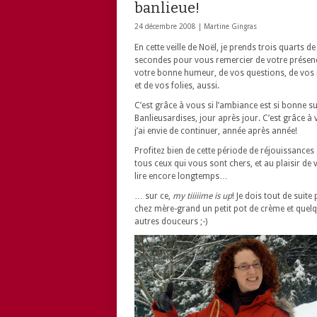
banlieue!
24 décembre 2008 |
Martine Gingras
En cette veille de Noël, je prends trois quarts de
secondes pour vous remercier de votre présen
votre bonne humeur, de vos questions, de vos 
et de vos folies, aussi.
C’est grâce à vous si l’ambiance est si bonne su
Banlieusardises, jour après jour. C’est grâce à 
j’ai envie de continuer, année après année!
Profitez bien de cette période de réjouissances
tous ceux qui vous sont chers, et au plaisir de
lire encore longtemps…
… sur ce,
my tiiiiime is up
! Je dois tout de suite
chez mère-grand un petit pot de crème et quel
autres douceurs ;-)