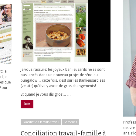
Je vous rassure: les joyeux banlieusards ne se sont
t: la
pas lancés dans un nouveau projet de réno du
r! Je
bungalow… cette fois, c’est sur les Banlieusardises
ues que
(ze site) qu’il va y avoir de gros changements!
) Pour
Et quand je vous dis gros… …
Suite
Profess
Conciliation famille-travail
Garderies
oeuvre 
Conciliation travail-famille à
ans. Pi