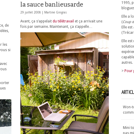
1995, p
la sauce banlieusarde
blogues
29 juillet 2008 |
Martine Gingras
Elle a 
Avant, ça s’appelait
du télétravail
et ça arrivait une
(
Coup d
ce, de
fois par semaine. Maintenant, ça s’appelle…
Elle est
idées,
(Trécar
Elle es
r les
solutio
vous si
expérie
capable
autres.
 avec
 vous
>
Pour 
 porter
ques
ARTIC
Won-ton
commen
Mini t
pas m