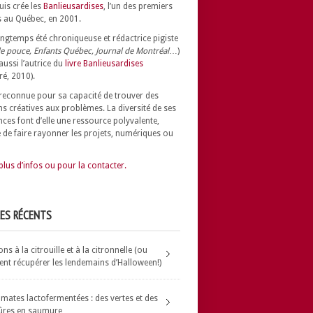
uis crée les
Banlieusardises
, l’un des premiers
 au Québec, en 2001.
longtemps été chroniqueuse et rédactrice pigiste
e pouce, Enfants Québec, Journal de Montréal
…)
 aussi l’autrice du
livre Banlieusardises
ré, 2010).
t reconnue pour sa capacité de trouver des
ns créatives aux problèmes.
La diversité de ses
nces font d’elle une ressource polyvalente,
 de faire rayonner les projets, numériques ou
plus d’infos ou pour la contacter.
LES RÉCENTS
s à la citrouille et à la citronnelle (ou
t récupérer les lendemains d’Halloween!)
omates lactofermentées : des vertes et des
ûres en saumure