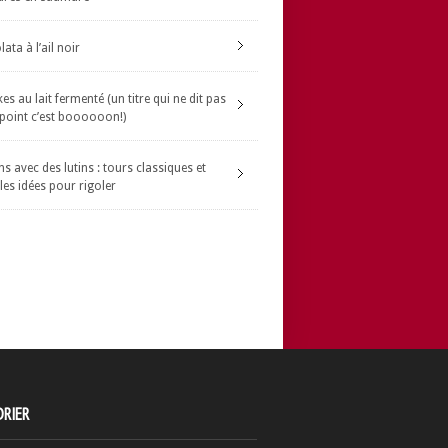
ata à l’ail noir
s au lait fermenté (un titre qui ne dit pas
 point c’est boooooon!)
s avec des lutins : tours classiques et
les idées pour rigoler
RIER