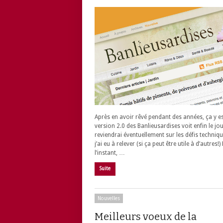
Après en avoir rêvé pendant des années, ça y es
version 2.0 des Banlieusardises voit enfin le jou
reviendrai éventuellement sur les défis techniq
j’ai eu à relever (si ça peut être utile à d’autres!
l’instant, …
Suite
Nouvelles
Meilleurs voeux de la