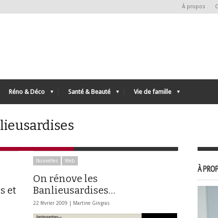
À propos
C
Réno & Déco
Santé & Beauté
Vie de famille
lieusardises
Nouvelles
Web
À PROP
On rénove les
s et
Banlieusardises…
22 février 2009 |
Martine Gingras