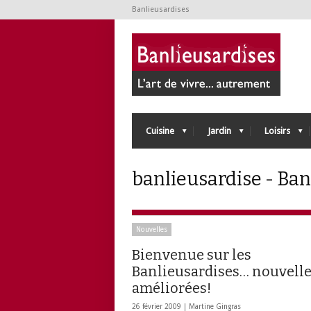
Banlieusardises
Cuisine
Jardin
Loisirs
banlieusardise - Ban
Nouvelles
Bienvenue sur les
Banlieusardises… nouvelle
améliorées!
26 février 2009 |
Martine Gingras