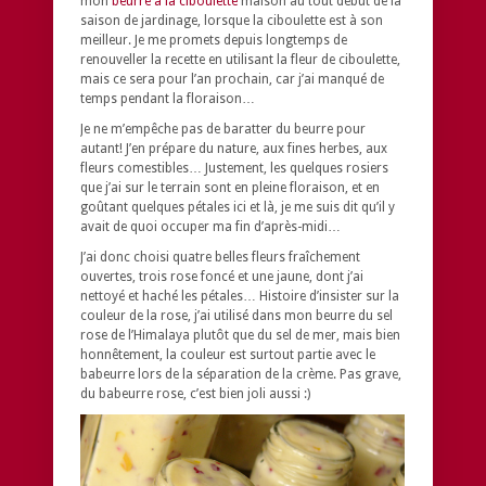
mon
beurre à la ciboulette
maison au tout début de la
saison de jardinage, lorsque la ciboulette est à son
meilleur. Je me promets depuis longtemps de
renouveller la recette en utilisant la fleur de ciboulette,
mais ce sera pour l’an prochain, car j’ai manqué de
temps pendant la floraison…
Je ne m’empêche pas de baratter du beurre pour
autant! J’en prépare du nature, aux fines herbes, aux
fleurs comestibles… Justement, les quelques rosiers
que j’ai sur le terrain sont en pleine floraison, et en
goûtant quelques pétales ici et là, je me suis dit qu’il y
avait de quoi occuper ma fin d’après-midi…
J’ai donc choisi quatre belles fleurs fraîchement
ouvertes, trois rose foncé et une jaune, dont j’ai
nettoyé et haché les pétales… Histoire d’insister sur la
couleur de la rose, j’ai utilisé dans mon beurre du sel
rose de l’Himalaya plutôt que du sel de mer, mais bien
honnêtement, la couleur est surtout partie avec le
babeurre lors de la séparation de la crème. Pas grave,
du babeurre rose, c’est bien joli aussi :)