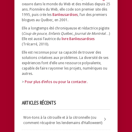
oeuvre dans le monde du Web et des médias depuis 25
ans. Pionnière du Web, elle code son premier site dès
1995, puis crée les
Banlieusardises
, l’un des premiers
blogues au Québec, en 2001.
Elle a longtemps été chroniqueuse et rédactrice pigiste
(
Coup de pouce, Enfants Québec, Journal de Montréal
…)
Elle est aussi l’autrice du
livre Banlieusardises
(Trécarré, 2010).
Elle est reconnue pour sa capacité de trouver des
solutions créatives aux problèmes.
La diversité de ses
expériences font d’elle une ressource polyvalente,
capable de faire rayonner les projets, numériques ou
autres.
>
Pour plus d’infos ou pour la contacter.
ARTICLES RÉCENTS
Won-tons à la citrouille et à la citronnelle (ou
comment récupérer les lendemains d’Halloween!)