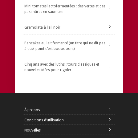
Mini tomates lactofermentées : des vertes et des
pas mûres en saumure
Gremolata à l’ail noir
Pancakes au lait fermenté (un titre qui ne dit pas
à quel point c’est boooooon!)
Cinq ans avec des lutins : tours classiques et
nouvelles idées pour rigoler
À propos
Conditions d’utilisation
Nouvelles