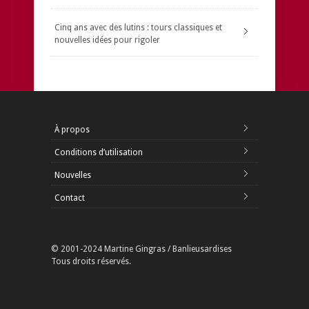
Cinq ans avec des lutins : tours classiques et
nouvelles idées pour rigoler
À propos
Conditions d’utilisation
Nouvelles
Contact
© 2001-2024 Martine Gingras / Banlieusardises
Tous droits réservés.