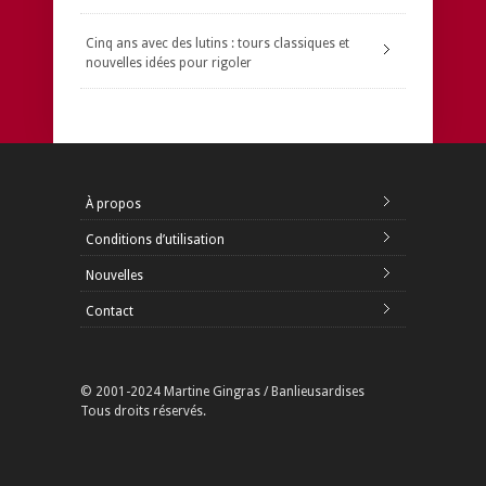
Cinq ans avec des lutins : tours classiques et
nouvelles idées pour rigoler
À propos
Conditions d’utilisation
Nouvelles
Contact
© 2001-2024 Martine Gingras / Banlieusardises
Tous droits réservés.