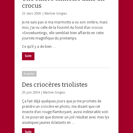
crocus
25 mars 2006 |
Martine Gingras
Je ne sais pas si ma marmotte a vu son ombre, mais
moi, j’ai vu celle de la fourmi! Au fond d’un crocus
«Snowbunting», elle semblait bien affairée en cette
journée magnifique du printemps.
Ce qu’il y a de bien …
Suite
Insectes
Des criocères triolistes
20 juin 2004 |
Martine Gingras
Ça fait déjà quelques jours que je me promets de
prendre un criocère en photo, me disant que cet
insecte d’un rouge flamboyant, aussi indésirable soit-
il, ne pourrait que donner un joli résultat avec mes lys
asiatiques jaunes éclatants en …
Suite