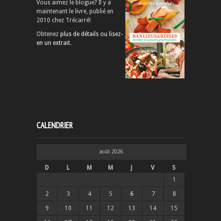
Vous aimez le blogue? Il y a
maintenant le livre, publié en
2010 chez Trécarré!
Obtenez
plus de détails ou lisez-
en un extrait
.
CALENDRIER
août 2026
D
L
M
M
J
V
S
1
2
3
4
5
6
7
8
9
10
11
12
13
14
15