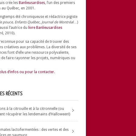
uis crée les
Banlieusardises
, l’un des premiers
 au Québec, en 2001.
longtemps été chroniqueuse et rédactrice pigiste
e pouce, Enfants Québec, Journal de Montréal
…)
 aussi l’autrice du
livre Banlieusardises
ré, 2010).
t reconnue pour sa capacité de trouver des
ns créatives aux problèmes.
La diversité de ses
nces font d’elle une ressource polyvalente,
 de faire rayonner les projets, numériques ou
plus d’infos ou pour la contacter.
LES RÉCENTS
s à la citrouille et à la citronnelle (ou
t récupérer les lendemains d’Halloween!)
omates lactofermentées : des vertes et des
ûres en saumure