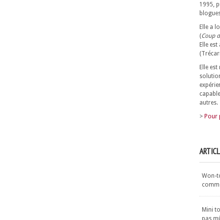
1995, p
blogues
Elle a 
(
Coup d
Elle est
(Trécar
Elle es
solutio
expérie
capable
autres.
>
Pour 
ARTIC
Won-ton
commen
Mini t
pas m