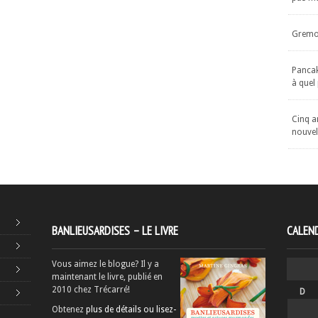
Gremol
Pancake
à quel
Cinq an
nouvel
BANLIEUSARDISES – LE LIVRE
CALEND
Vous aimez le blogue? Il y a
maintenant le livre, publié en
2010 chez Trécarré!
D
Obtenez
plus de détails ou lisez-