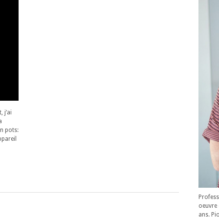
 j’ai
a
en pots:
ppareil
Profess
oeuvre 
ans. Pi