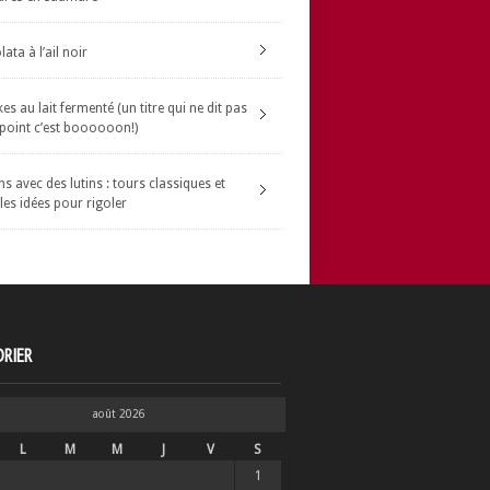
ata à l’ail noir
s au lait fermenté (un titre qui ne dit pas
 point c’est boooooon!)
s avec des lutins : tours classiques et
les idées pour rigoler
RIER
août 2026
L
M
M
J
V
S
1