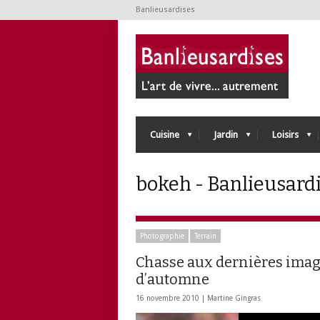
Banlieusardises
Cuisine
Jardin
Loisirs
bokeh - Banlieusard
Photographie
Terrain
Chasse aux dernières ima
d’automne
16 novembre 2010 |
Martine Gingras