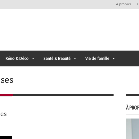
À propos
C
Réno & Déco
Santé & Beauté
Vie de famille
ises
À PROP
ges