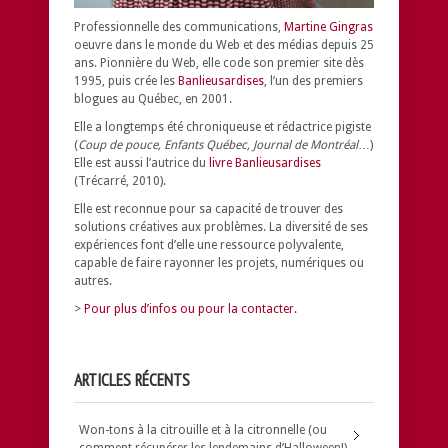
Professionnelle des communications,
Martine Gingras
oeuvre dans le monde du Web et des médias depuis 25
ans. Pionnière du Web, elle code son premier site dès
1995, puis crée les
Banlieusardises
, l’un des premiers
blogues au Québec, en 2001.
Elle a longtemps été chroniqueuse et rédactrice pigiste
(
Coup de pouce, Enfants Québec, Journal de Montréal
…)
Elle est aussi l’autrice du
livre Banlieusardises
(Trécarré, 2010).
Elle est reconnue pour sa capacité de trouver des
solutions créatives aux problèmes.
La diversité de ses
expériences font d’elle une ressource polyvalente,
capable de faire rayonner les projets, numériques ou
autres.
>
Pour plus d’infos ou pour la contacter.
ARTICLES RÉCENTS
Won-tons à la citrouille et à la citronnelle (ou
comment récupérer les lendemains d’Halloween!)