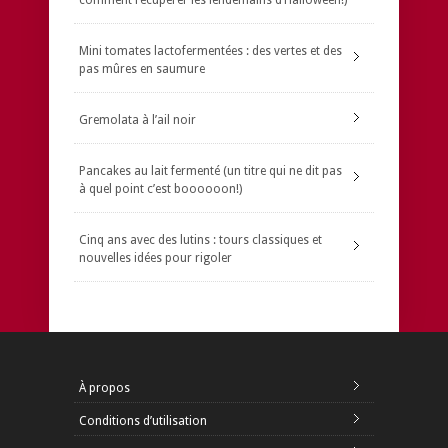
Mini tomates lactofermentées : des vertes et des
pas mûres en saumure
Gremolata à l’ail noir
Pancakes au lait fermenté (un titre qui ne dit pas
à quel point c’est boooooon!)
Cinq ans avec des lutins : tours classiques et
nouvelles idées pour rigoler
À propos
Conditions d’utilisation