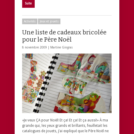
Suite
Activités
Jeux et jouets
Une liste de cadeaux bricolée
pour le Père Noël
8 novembre 2009 |
Martine Gingras
«Je veux ÇA pour Noël! Et ça! Et ça! Et ça aussi!» À ma
grande qui, les yeux grands et brillants, feuilletait les
catalogues de jouets, j’ai expliqué que le Père Noël ne