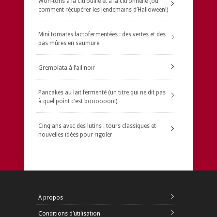
Won-tons à la citrouille et à la citronnelle (ou
comment récupérer les lendemains d’Halloween!)
Mini tomates lactofermentées : des vertes et des
pas mûres en saumure
Gremolata à l’ail noir
Pancakes au lait fermenté (un titre qui ne dit pas
à quel point c’est boooooon!)
Cinq ans avec des lutins : tours classiques et
nouvelles idées pour rigoler
À propos
Conditions d’utilisation