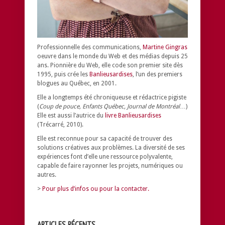
Professionnelle des communications,
Martine Gingras
oeuvre dans le monde du Web et des médias depuis 25
ans. Pionnière du Web, elle code son premier site dès
1995, puis crée les
Banlieusardises
, l’un des premiers
blogues au Québec, en 2001.
Elle a longtemps été chroniqueuse et rédactrice pigiste
(
Coup de pouce, Enfants Québec, Journal de Montréal
…)
Elle est aussi l’autrice du
livre Banlieusardises
(Trécarré, 2010).
Elle est reconnue pour sa capacité de trouver des
solutions créatives aux problèmes.
La diversité de ses
expériences font d’elle une ressource polyvalente,
capable de faire rayonner les projets, numériques ou
autres.
>
Pour plus d’infos ou pour la contacter.
ARTICLES RÉCENTS