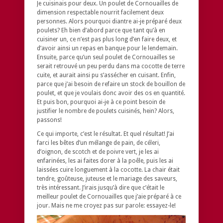
Je cuisinais pour deux. Un poulet de Cornouailles de
dimension respectable nourrit facilement deux
personnes. Alors pourquoi diantre ai-je préparé deux
poulets? Eh bien d’abord parce que tant qu’à en
cuisiner un, ce n’est pas plus long d’en faire deux, et
d’avoir ainsi un repas en banque pour le lendemain.
Ensuite, parce qu’un seul poulet de Cornouailles se
serait retrouvé un peu perdu dans ma cocotte de terre
cuite, et aurait ainsi pu s’assécher en cuisant. Enfin,
parce que j’ai besoin de refaire un stock de bouillon de
poulet, et que je voulais donc avoir des os en quantité.
Et puis bon, pourquoi ai-je à ce point besoin de
justifier le nombre de poulets cuisinés, hein? Alors,
passons!
Ce qui importe, c’est le résultat. Et quel résultat! J’ai
farci les bêtes d’un mélange de pain, de céleri,
d’oignon, de scotch et de poivre vert, je les ai
enfarinées, les ai faites dorer à la poêle, puis les ai
laissées cuire longuement à la cocotte. La chair était
tendre, goûteuse, juteuse et le mariage des saveurs,
très intéressant. J’irais jusqu’à dire que c’était le
meilleur poulet de Cornouailles que j’aie préparé à ce
jour. Mais ne me croyez pas sur parole: essayez-le!