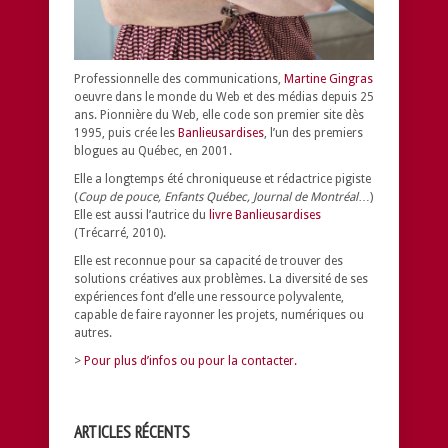
Professionnelle des communications,
Martine Gingras
oeuvre dans le monde du Web et des médias depuis 25
ans. Pionnière du Web, elle code son premier site dès
1995, puis crée les
Banlieusardises
, l’un des premiers
blogues au Québec, en 2001.
Elle a longtemps été chroniqueuse et rédactrice pigiste
(
Coup de pouce, Enfants Québec, Journal de Montréal
…)
Elle est aussi l’autrice du
livre Banlieusardises
(Trécarré, 2010).
Elle est reconnue pour sa capacité de trouver des
solutions créatives aux problèmes.
La diversité de ses
expériences font d’elle une ressource polyvalente,
capable de faire rayonner les projets, numériques ou
autres.
>
Pour plus d’infos ou pour la contacter.
ARTICLES RÉCENTS