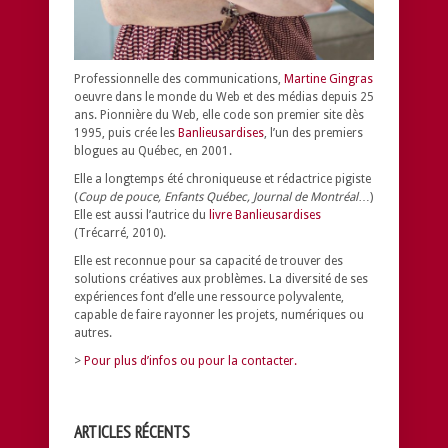
Professionnelle des communications,
Martine Gingras
oeuvre dans le monde du Web et des médias depuis 25
ans. Pionnière du Web, elle code son premier site dès
1995, puis crée les
Banlieusardises
, l’un des premiers
blogues au Québec, en 2001.
Elle a longtemps été chroniqueuse et rédactrice pigiste
(
Coup de pouce, Enfants Québec, Journal de Montréal
…)
Elle est aussi l’autrice du
livre Banlieusardises
(Trécarré, 2010).
Elle est reconnue pour sa capacité de trouver des
solutions créatives aux problèmes.
La diversité de ses
expériences font d’elle une ressource polyvalente,
capable de faire rayonner les projets, numériques ou
autres.
>
Pour plus d’infos ou pour la contacter.
ARTICLES RÉCENTS