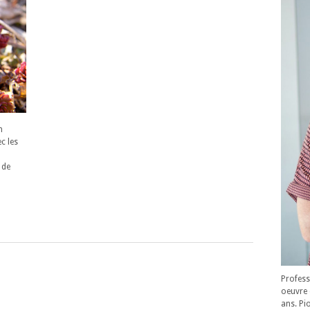
n
c les
 de
Profess
oeuvre 
ans. Pi