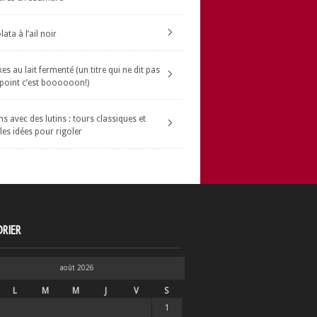
ata à l’ail noir
s au lait fermenté (un titre qui ne dit pas
 point c’est boooooon!)
s avec des lutins : tours classiques et
les idées pour rigoler
RIER
août 2026
L
M
M
J
V
S
1