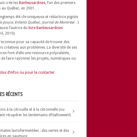
uis crée les
Banlieusardises
, l’un des premiers
 au Québec, en 2001.
longtemps été chroniqueuse et rédactrice pigiste
e pouce, Enfants Québec, Journal de Montréal
…)
 aussi l’autrice du
livre Banlieusardises
ré, 2010).
t reconnue pour sa capacité de trouver des
ns créatives aux problèmes.
La diversité de ses
nces font d’elle une ressource polyvalente,
 de faire rayonner les projets, numériques ou
plus d’infos ou pour la contacter.
LES RÉCENTS
s à la citrouille et à la citronnelle (ou
t récupérer les lendemains d’Halloween!)
omates lactofermentées : des vertes et des
ûres en saumure