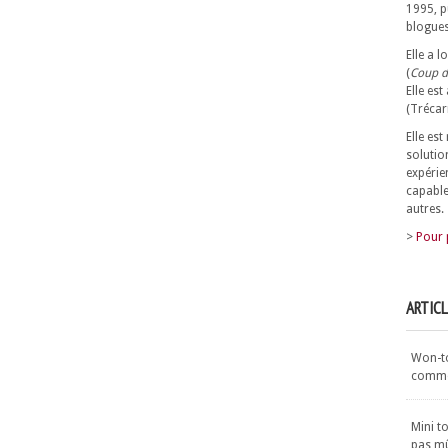
1995, p
blogues
Elle a 
(
Coup d
Elle est
(Trécar
Elle es
solutio
expérie
capable
autres.
>
Pour 
ARTIC
Won-ton
commen
Mini t
pas m