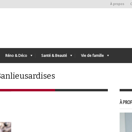
À propos
C
Réno & Déco
Santé & Beauté
Vie de famille
 Banlieusardises
À PROP