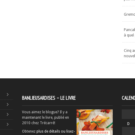
Gremol
Pancake
à quel
Cinq an
nouvel
BANLIEUSARDISES – LE LIVRE
CALEND
Vous aimez le blogue? Il y a
maintenant le livre, publié en
2010 chez Trécarré!
D
Obtenez
plus de détails ou lisez-