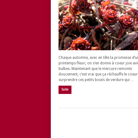
Chaque automne, avec en tête la promesse d’u
printemps fleuri, on s’en donne à coeur joie ave
bulbes. Maintenant que le mercure remonte
doucement, c’est vrai que ça réchauffe le coeur
surprendre ces petits bouts de verdure qui …
Suite