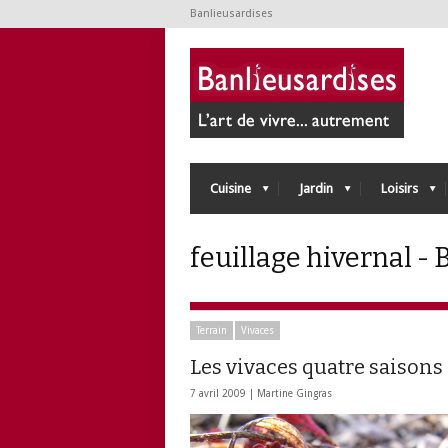
Banlieusardises
Cuisine
Jardin
Loisirs
feuillage hivernal -
Terrain
Vivaces
Les vivaces quatre saisons
7 avril 2009 |
Martine Gingras