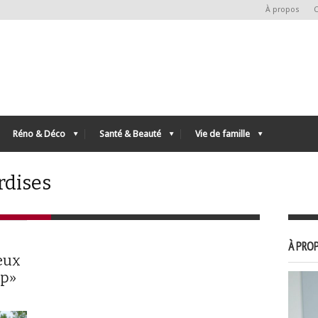
À propos
C
Réno & Déco
Santé & Beauté
Vie de famille
rdises
À PROP
jeux
ap»