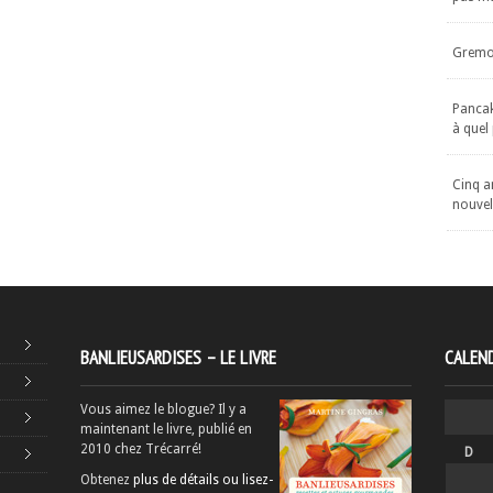
Gremol
Pancake
à quel
Cinq an
nouvel
BANLIEUSARDISES – LE LIVRE
CALEND
Vous aimez le blogue? Il y a
maintenant le livre, publié en
2010 chez Trécarré!
D
Obtenez
plus de détails ou lisez-