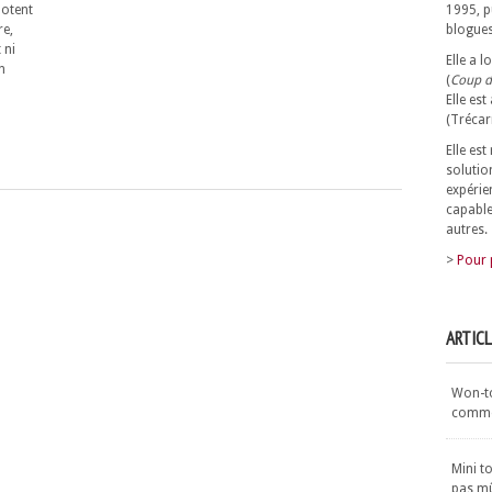
botent
1995, p
re,
blogues
 ni
Elle a 
n
(
Coup d
Elle est
(Trécar
Elle es
solutio
expérie
capable
autres.
>
Pour 
ARTIC
Won-ton
commen
Mini t
pas m