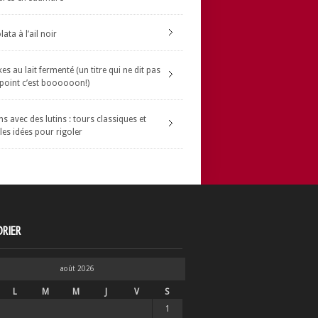
ata à l’ail noir
s au lait fermenté (un titre qui ne dit pas
 point c’est boooooon!)
s avec des lutins : tours classiques et
les idées pour rigoler
RIER
août 2026
L
M
M
J
V
S
1