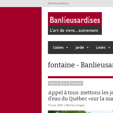
Banlieusardises
Cuisine
Jardin
Loisirs
fontaine - Banlieusa
Activités
Jeux
Tourisme
Appel à tous: mettons les 
d’eau du Québec «sur la m
19 juin 2009 |
Martine Gingras