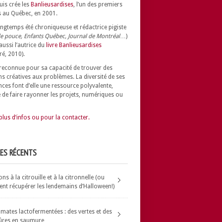
uis crée les
Banlieusardises
, l’un des premiers
 au Québec, en 2001.
longtemps été chroniqueuse et rédactrice pigiste
e pouce, Enfants Québec, Journal de Montréal
…)
 aussi l’autrice du
livre Banlieusardises
ré, 2010).
t reconnue pour sa capacité de trouver des
ns créatives aux problèmes.
La diversité de ses
nces font d’elle une ressource polyvalente,
 de faire rayonner les projets, numériques ou
plus d’infos ou pour la contacter.
LES RÉCENTS
s à la citrouille et à la citronnelle (ou
t récupérer les lendemains d’Halloween!)
omates lactofermentées : des vertes et des
ûres en saumure