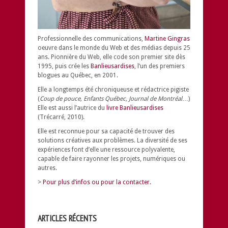
Professionnelle des communications,
Martine Gingras
oeuvre dans le monde du Web et des médias depuis 25
ans. Pionnière du Web, elle code son premier site dès
1995, puis crée les
Banlieusardises
, l’un des premiers
blogues au Québec, en 2001.
Elle a longtemps été chroniqueuse et rédactrice pigiste
(
Coup de pouce, Enfants Québec, Journal de Montréal
…)
Elle est aussi l’autrice du
livre Banlieusardises
(Trécarré, 2010).
Elle est reconnue pour sa capacité de trouver des
solutions créatives aux problèmes.
La diversité de ses
expériences font d’elle une ressource polyvalente,
capable de faire rayonner les projets, numériques ou
autres.
>
Pour plus d’infos ou pour la contacter.
ARTICLES RÉCENTS