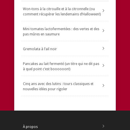
Won-tons à la citrouille et à la citronnelle (ou
comment récupérer les lendemains d’Halloween!)
Mini tomates lactofermentées : des vertes et des
pas mûres en saumure
Gremolata à l’ail noir
Pancakes au lait fermenté (un titre qui ne dit pas
à quel point c’est boooooon!)
Cinq ans avec des lutins : tours classiques et
nouvelles idées pour rigoler
À propos