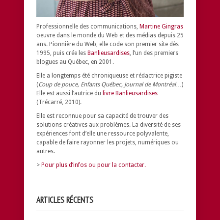
Professionnelle des communications,
Martine Gingras
oeuvre dans le monde du Web et des médias depuis 25
ans. Pionnière du Web, elle code son premier site dès
1995, puis crée les
Banlieusardises
, l’un des premiers
blogues au Québec, en 2001.
Elle a longtemps été chroniqueuse et rédactrice pigiste
(
Coup de pouce, Enfants Québec, Journal de Montréal
…)
Elle est aussi l’autrice du
livre Banlieusardises
(Trécarré, 2010).
Elle est reconnue pour sa capacité de trouver des
solutions créatives aux problèmes.
La diversité de ses
expériences font d’elle une ressource polyvalente,
capable de faire rayonner les projets, numériques ou
autres.
>
Pour plus d’infos ou pour la contacter.
ARTICLES RÉCENTS