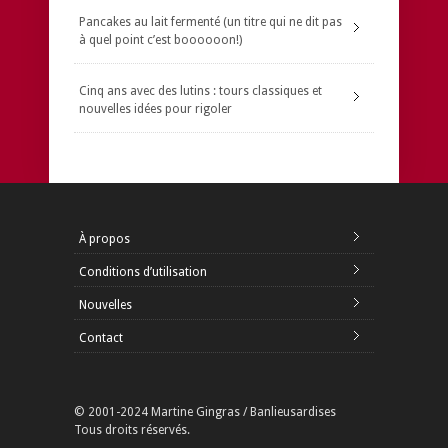
Pancakes au lait fermenté (un titre qui ne dit pas
à quel point c’est boooooon!)
Cinq ans avec des lutins : tours classiques et
nouvelles idées pour rigoler
À propos
Conditions d’utilisation
Nouvelles
Contact
© 2001-2024 Martine Gingras / Banlieusardises
Tous droits réservés.