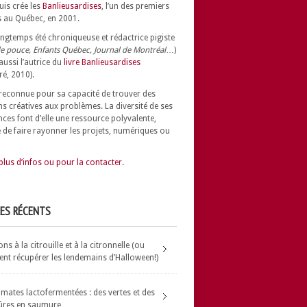
uis crée les
Banlieusardises
, l’un des premiers
 au Québec, en 2001.
longtemps été chroniqueuse et rédactrice pigiste
e pouce, Enfants Québec, Journal de Montréal
…)
 aussi l’autrice du
livre Banlieusardises
ré, 2010).
t reconnue pour sa capacité de trouver des
ns créatives aux problèmes.
La diversité de ses
nces font d’elle une ressource polyvalente,
 de faire rayonner les projets, numériques ou
plus d’infos ou pour la contacter.
LES RÉCENTS
s à la citrouille et à la citronnelle (ou
t récupérer les lendemains d’Halloween!)
omates lactofermentées : des vertes et des
ûres en saumure