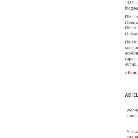
1995, p
blogues
Elle a 
(
Coup d
Elle est
(Trécar
Elle es
solutio
expérie
capable
autres.
>
Pour 
ARTIC
Won-ton
commen
Mini t
pas m