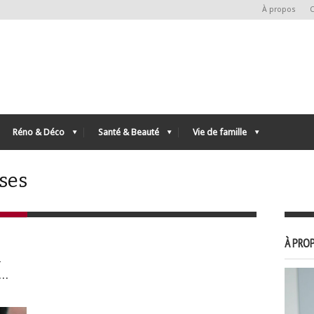
À propos
C
Réno & Déco
Santé & Beauté
Vie de famille
ises
À PROP
n
n…