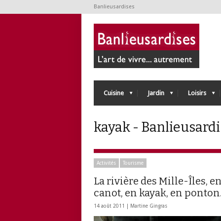
Banlieusardises
Cuisine
Jardin
Loisirs
kayak - Banlieusard
Activités
Tourisme
La rivière des Mille-Îles, e
canot, en kayak, en ponto
14 août 2011 |
Martine Gingras