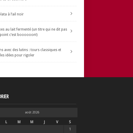
ata à l’ail noir
s au lait fermenté (un titre qui ne dit pas
 point c’est boooooon!)
s avec des lutins : tours classiques et
les idées pour rigoler
RIER
août 2026
L
M
M
J
V
S
1