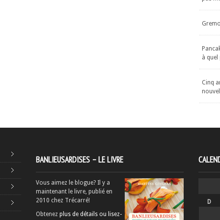
Gremol
Pancake
à quel
Cinq an
nouvel
BANLIEUSARDISES – LE LIVRE
CALEND
Vous aimez le blogue? Il y a
maintenant le livre, publié en
2010 chez Trécarré!
D
Obtenez
plus de détails ou lisez-