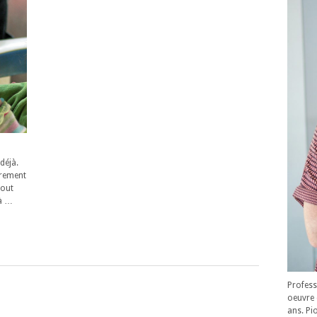
déjà.
irement
Tout
 à …
Profess
oeuvre 
ans. Pi