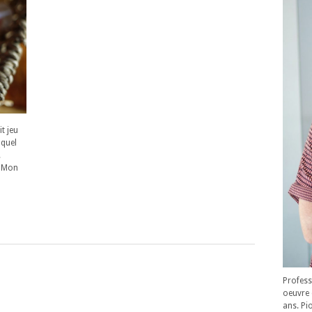
it jeu
uquel
.
. Mon
Profess
oeuvre 
ans. Pi