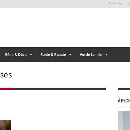
À propos
C
Réno & Déco
Santé & Beauté
Vie de famille
ises
À PROP