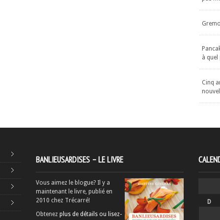
Gremol
Pancake
à quel
Cinq an
nouvel
BANLIEUSARDISES – LE LIVRE
CALEND
Vous aimez le blogue? Il y a
maintenant le livre, publié en
2010 chez Trécarré!
D
Obtenez
plus de détails ou lisez-