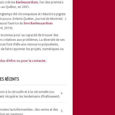
uis crée les
Banlieusardises
, l’un des premiers
 au Québec, en 2001.
longtemps été chroniqueuse et rédactrice pigiste
e pouce, Enfants Québec, Journal de Montréal
…)
 aussi l’autrice du
livre Banlieusardises
ré, 2010).
t reconnue pour sa capacité de trouver des
ns créatives aux problèmes.
La diversité de ses
nces font d’elle une ressource polyvalente,
 de faire rayonner les projets, numériques ou
plus d’infos ou pour la contacter.
LES RÉCENTS
s à la citrouille et à la citronnelle (ou
t récupérer les lendemains d’Halloween!)
omates lactofermentées : des vertes et des
ûres en saumure