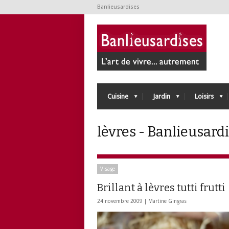
Banlieusardises
Cuisine
Jardin
Loisirs
lèvres - Banlieusard
Visage
Brillant à lèvres tutti frutti
24 novembre 2009 |
Martine Gingras