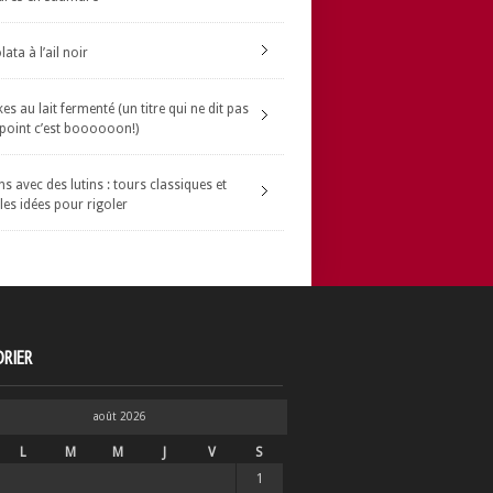
ata à l’ail noir
s au lait fermenté (un titre qui ne dit pas
 point c’est boooooon!)
s avec des lutins : tours classiques et
les idées pour rigoler
RIER
août 2026
L
M
M
J
V
S
1