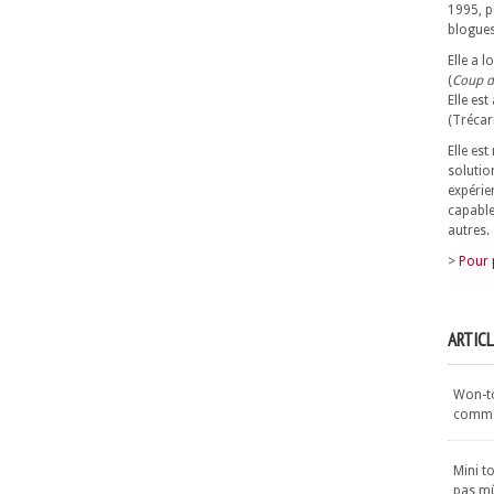
1995, p
blogues
Elle a 
(
Coup d
Elle est
(Trécar
Elle es
solutio
expérie
capable
autres.
>
Pour 
ARTIC
Won-ton
commen
Mini t
pas m