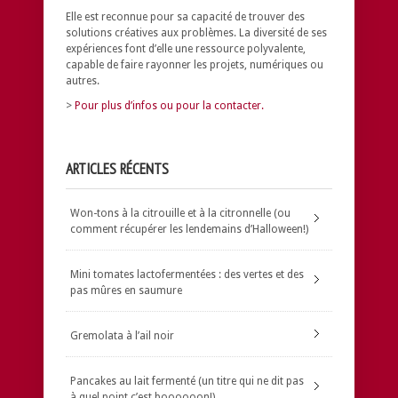
Elle est reconnue pour sa capacité de trouver des
solutions créatives aux problèmes.
La diversité de ses
expériences font d’elle une ressource polyvalente,
capable de faire rayonner les projets, numériques ou
autres.
>
Pour plus d’infos ou pour la contacter.
ARTICLES RÉCENTS
Won-tons à la citrouille et à la citronnelle (ou
comment récupérer les lendemains d’Halloween!)
Mini tomates lactofermentées : des vertes et des
pas mûres en saumure
Gremolata à l’ail noir
Pancakes au lait fermenté (un titre qui ne dit pas
à quel point c’est boooooon!)