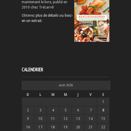
maintenant le livre, publié en
2010 chez Trécarré!
Obtenez
plus de détails ou lisez-
en un extrait
.
CALENDRIER
août 2026
D
L
M
M
J
V
S
1
2
3
4
5
6
7
8
9
10
11
12
13
14
15
16
17
18
19
20
21
22