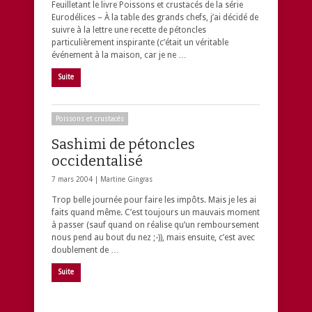
Feuilletant le livre Poissons et crustacés de la série
Eurodélices – À la table des grands chefs, j’ai décidé de
suivre à la lettre une recette de pétoncles
particulièrement inspirante (c’était un véritable
événement à la maison, car je ne …
Suite
Poissons et crustacés
Sashimi de pétoncles
occidentalisé
7 mars 2004 |
Martine Gingras
Trop belle journée pour faire les impôts. Mais je les ai
faits quand même. C’est toujours un mauvais moment
à passer (sauf quand on réalise qu’un remboursement
nous pend au bout du nez ;-)), mais ensuite, c’est avec
doublement de …
Suite