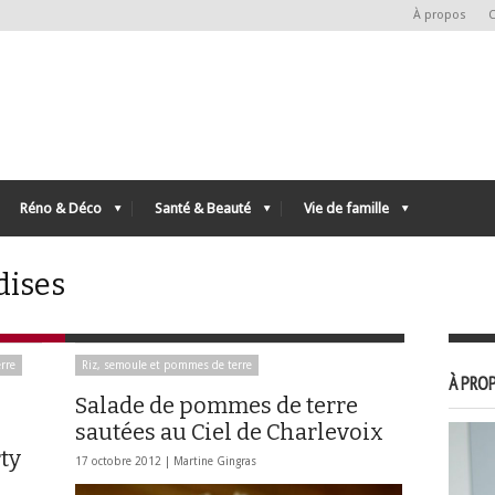
À propos
C
Réno & Déco
Santé & Beauté
Vie de famille
dises
rre
Riz, semoule et pommes de terre
À PROP
Salade de pommes de terre
sautées au Ciel de Charlevoix
ty
17 octobre 2012 |
Martine Gingras