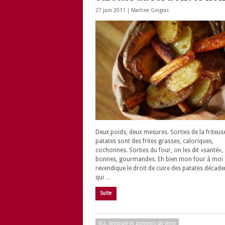
27 juin 2011 |
Martine Gingras
Deux poids, deux mesures. Sorties de la friteus
patates sont des frites grasses, caloriques,
cochonnes. Sorties du four, on les dit «santé»,
bonnes, gourmandes. Eh bien mon four à moi
revendique le droit de cuire des patates décade
qui …
Suite
Riz, semoule et pommes de terre