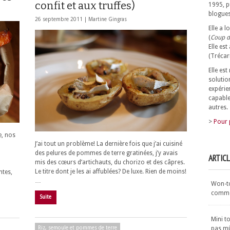
confit et aux truffes)
1995, p
blogues
26 septembre 2011 |
Martine Gingras
Elle a 
(
Coup d
Elle est
(Trécar
Elle es
solutio
expérie
capable
autres.
>
Pour 
e, nos
J’ai tout un problème! La dernière fois que j’ai cuisiné
des pelures de pommes de terre gratinées, j’y avais
ARTIC
mis des cœurs d’artichauts, du chorizo et des câpres.
Le titre dont je les ai affublées? De luxe. Rien de moins!
ntes,
…
Won-ton
commen
Suite
Mini t
pas m
Riz, semoule et pommes de terre