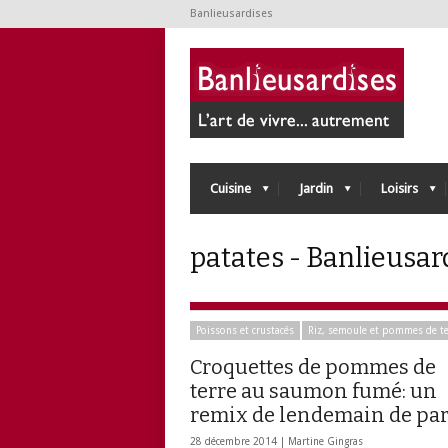
Banlieusardises
Cuisine
Jardin
Loisirs
patates - Banlieusar
Poissons et crustacés
Riz, semoule et pommes de te
Croquettes de pommes de
terre au saumon fumé: un
remix de lendemain de par
28 décembre 2014 |
Martine Gingras