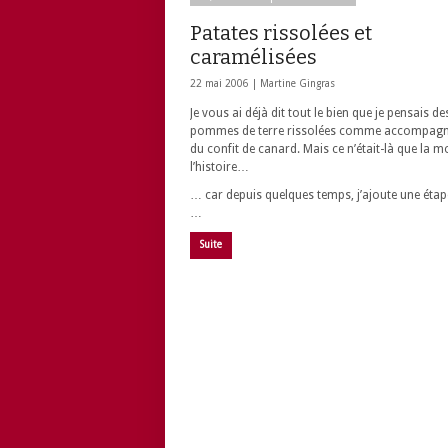
Patates rissolées et
caramélisées
22 mai 2006 |
Martine Gingras
Je vous ai déjà dit tout le bien que je pensais de
pommes de terre rissolées comme accompag
du confit de canard. Mais ce n’était-là que la mo
l’histoire…
… car depuis quelques temps, j’ajoute une étap
…
Suite