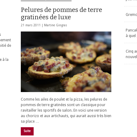
Pelures de pommes de terre
Gremol
gratinées de luxe
21 mars 2011 |
Martine Gingras
Pancake
s
à quel
nement
itié de
Cinq an
nouvel
e à la
Comme les ailes de poulet et la pizza, les pelures de
pommes de terre gratinées sont un classique pour
ravitailler les sportifs de salon. En voici une version
au chorizo et aux artichauts, qui aurait aussi très bien
sa place …
Suite