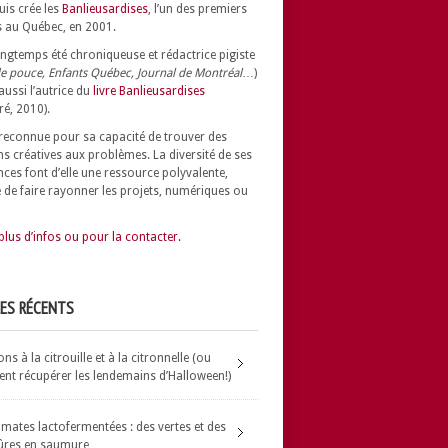
uis crée les
Banlieusardises
, l’un des premiers
 au Québec, en 2001.
longtemps été chroniqueuse et rédactrice pigiste
e pouce, Enfants Québec, Journal de Montréal
…)
 aussi l’autrice du
livre Banlieusardises
ré, 2010).
t reconnue pour sa capacité de trouver des
ns créatives aux problèmes.
La diversité de ses
nces font d’elle une ressource polyvalente,
 de faire rayonner les projets, numériques ou
plus d’infos ou pour la contacter.
LES RÉCENTS
s à la citrouille et à la citronnelle (ou
t récupérer les lendemains d’Halloween!)
omates lactofermentées : des vertes et des
ûres en saumure