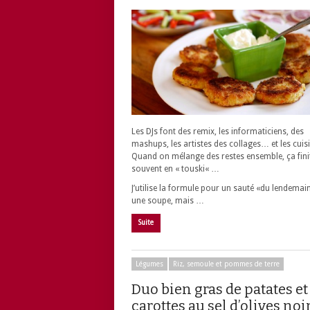
Les DJs font des remix, les informaticiens, des
mashups, les artistes des collages… et les cuisi
Quand on mélange des restes ensemble, ça fini
souvent en « touski« …
J’utilise la formule pour un sauté «du lendemai
une soupe, mais …
Suite
Légumes
Riz, semoule et pommes de terre
Duo bien gras de patates et
carottes au sel d’olives noi