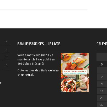
BANLIEUSARDISES – LE LIVRE
CALEND
Vous aimez le blogue? Il y a
maintenant le livre, publié en
2010 chez Trécarré!
D
Obtenez
plus de détails ou lisez-
en un extrait
.
2
s
9
16
23
30