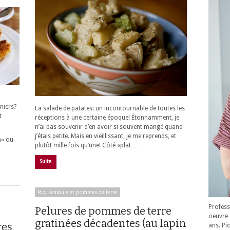
niers?
La salade de patates: un incontournable de toutes les
t
réceptions à une certaine époque! Étonnamment, je
n’ai pas souvenir d’en avoir si souvent mangé quand
j’étais petite. Mais en vieillissant, je me reprends, et
n» ou
plutôt mille fois qu’une! Côté «plat …
Suite
Riz, semoule et pommes de terre
Profess
Pelures de pommes de terre
oeuvre 
gratinées décadentes (au lapin
res
ans. Pi