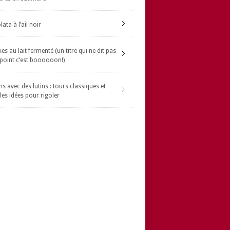
ata à l’ail noir
s au lait fermenté (un titre qui ne dit pas
 point c’est boooooon!)
s avec des lutins : tours classiques et
les idées pour rigoler