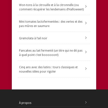
Won-tons à la citrouille et à la citronnelle (ou
comment récupérer les lendemains d’Halloween!)
Mini tomates lactofermentées : des vertes et des
pas mûres en saumure
Gremolata à l’ail noir
Pancakes au lait fermenté (un titre qui ne dit pas
à quel point c’est boooooon!)
Cinq ans avec des lutins : tours classiques et
nouvelles idées pour rigoler
À propos