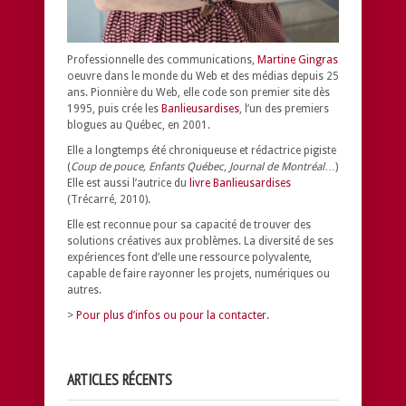
Professionnelle des communications,
Martine Gingras
oeuvre dans le monde du Web et des médias depuis 25
ans. Pionnière du Web, elle code son premier site dès
1995, puis crée les
Banlieusardises
, l’un des premiers
blogues au Québec, en 2001.
Elle a longtemps été chroniqueuse et rédactrice pigiste
(
Coup de pouce, Enfants Québec, Journal de Montréal
…)
Elle est aussi l’autrice du
livre Banlieusardises
(Trécarré, 2010).
Elle est reconnue pour sa capacité de trouver des
solutions créatives aux problèmes.
La diversité de ses
expériences font d’elle une ressource polyvalente,
capable de faire rayonner les projets, numériques ou
autres.
>
Pour plus d’infos ou pour la contacter.
ARTICLES RÉCENTS