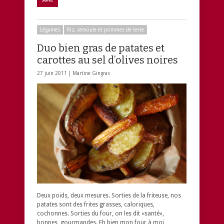
Légumes
Riz, semoule et pommes de terre
Duo bien gras de patates et
carottes au sel d’olives noires
27 juin 2011 |
Martine Gingras
Deux poids, deux mesures. Sorties de la friteuse, nos
patates sont des frites grasses, caloriques,
cochonnes. Sorties du four, on les dit «santé»,
bonnes, gourmandes. Eh bien mon four à moi