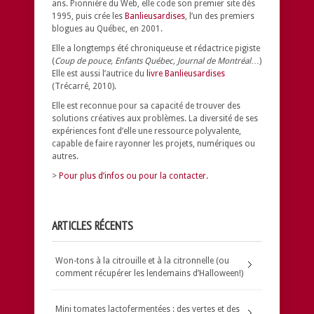
ans. Pionnière du Web, elle code son premier site dès
1995, puis crée les
Banlieusardises
, l’un des premiers
blogues au Québec, en 2001.
Elle a longtemps été chroniqueuse et rédactrice pigiste
(
Coup de pouce, Enfants Québec, Journal de Montréal
…)
Elle est aussi l’autrice du
livre Banlieusardises
(Trécarré, 2010).
Elle est reconnue pour sa capacité de trouver des
solutions créatives aux problèmes.
La diversité de ses
expériences font d’elle une ressource polyvalente,
capable de faire rayonner les projets, numériques ou
autres.
>
Pour plus d’infos ou pour la contacter.
ARTICLES RÉCENTS
Won-tons à la citrouille et à la citronnelle (ou
comment récupérer les lendemains d’Halloween!)
Mini tomates lactofermentées : des vertes et des