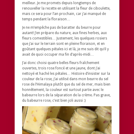
meilleur. Je me promets depuis longtemps de
renouveller la recette en utilisant la fleur de ciboulette,
mais ce sera pour l’an prochain, car j’ai manqué de
temps pendant la floraison…
Je ne m’empêche pas de baratter du beurre pour
autant! J’en prépare du nature, aux fines herbes, aux
fleurs comestibles… Justement, les quelques rosiers
que j’ai sur le terrain sont en pleine floraison, et en
goûtant quelques pétales ici et là, je me suis dit qu’il y
avait de quoi occuper ma fin d’après-midi…
J’ai donc choisi quatre belles fleurs fraîchement
ouvertes, trois rose foncé et une jaune, dont j’ai
nettoyé et haché les pétales… Histoire d’insister sur la
couleur de la rose, j’ai utilisé dans mon beurre du sel
rose de l’Himalaya plutôt que du sel de mer, mais bien
honnêtement, la couleur est surtout partie avec le
babeurre lors de la séparation de la crème. Pas grave,
du babeurre rose, c’est bien joli aussi :)