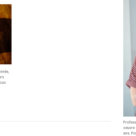
onnée,
ers
vous
Profess
oeuvre 
ans. Pi