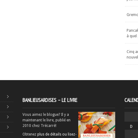
Gremol
Pancake
à quel
Cinq an
nouvel
BANLIEUSARDISES – LE LIVRE
CALEND
Vous aimez le blogue? Il y a
maintenant le livre, publié en
2010 chez Trécarré!
D
Obtenez
plus de détails ou lisez-