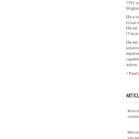
1995, p
blogues
Elle a 
(
Coup d
Elle est
(Trécar
Elle es
solutio
expérie
capable
autres.
>
Pour 
ARTIC
Won-ton
commen
Mini t
pas m