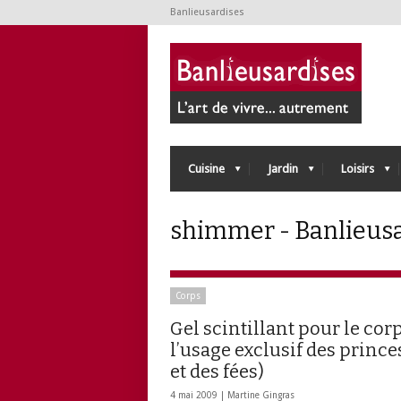
Banlieusardises
Cuisine
Jardin
Loisirs
shimmer - Banlieus
Corps
Gel scintillant pour le corp
l’usage exclusif des prince
et des fées)
4 mai 2009 |
Martine Gingras