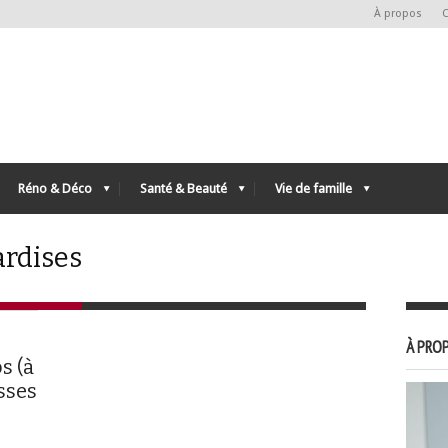
À propos
C
Réno & Déco
Santé & Beauté
Vie de famille
ardises
À PROP
s (à
sses