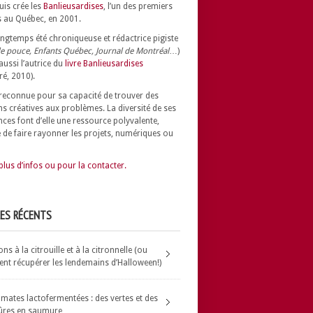
uis crée les
Banlieusardises
, l’un des premiers
 au Québec, en 2001.
longtemps été chroniqueuse et rédactrice pigiste
e pouce, Enfants Québec, Journal de Montréal
…)
 aussi l’autrice du
livre Banlieusardises
ré, 2010).
t reconnue pour sa capacité de trouver des
ns créatives aux problèmes.
La diversité de ses
nces font d’elle une ressource polyvalente,
 de faire rayonner les projets, numériques ou
plus d’infos ou pour la contacter.
LES RÉCENTS
s à la citrouille et à la citronnelle (ou
t récupérer les lendemains d’Halloween!)
omates lactofermentées : des vertes et des
ûres en saumure