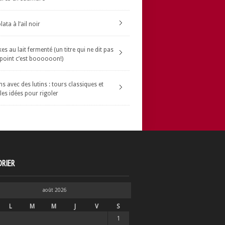
ata à l’ail noir
s au lait fermenté (un titre qui ne dit pas
 point c’est boooooon!)
s avec des lutins : tours classiques et
les idées pour rigoler
RIER
août 2026
L
M
M
J
V
S
1