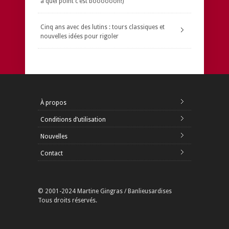
à quel point c’est boooooon!)
Cinq ans avec des lutins : tours classiques et
nouvelles idées pour rigoler
À propos
Conditions d’utilisation
Nouvelles
Contact
© 2001-2024 Martine Gingras / Banlieusardises
Tous droits réservés.