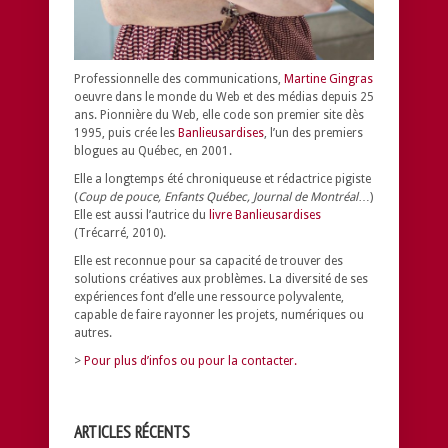
Professionnelle des communications,
Martine Gingras
oeuvre dans le monde du Web et des médias depuis 25
ans. Pionnière du Web, elle code son premier site dès
1995, puis crée les
Banlieusardises
, l’un des premiers
blogues au Québec, en 2001.
Elle a longtemps été chroniqueuse et rédactrice pigiste
(
Coup de pouce, Enfants Québec, Journal de Montréal
…)
Elle est aussi l’autrice du
livre Banlieusardises
(Trécarré, 2010).
Elle est reconnue pour sa capacité de trouver des
solutions créatives aux problèmes.
La diversité de ses
expériences font d’elle une ressource polyvalente,
capable de faire rayonner les projets, numériques ou
autres.
>
Pour plus d’infos ou pour la contacter.
ARTICLES RÉCENTS