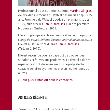
Professionnelle des communications,
Martine Gingras
oeuvre dans le monde du Web et des médias depuis 25
ans. Pionnière du Web, elle code son premier site dès
1995, puis crée les
Banlieusardises
, l’un des premiers
blogues au Québec, en 2001.
Elle a longtemps été chroniqueuse et rédactrice pigiste
(
Coup de pouce, Enfants Québec, Journal de Montréal
…)
Elle est aussi l’autrice du
livre Banlieusardises
(Trécarré, 2010).
Elle est reconnue pour sa capacité de trouver des
solutions créatives aux problèmes.
La diversité de ses
expériences font d’elle une ressource polyvalente,
capable de faire rayonner les projets, numériques ou
autres.
>
Pour plus d’infos ou pour la contacter.
ARTICLES RÉCENTS
Won-tons à la citrouille et à la citronnelle (ou