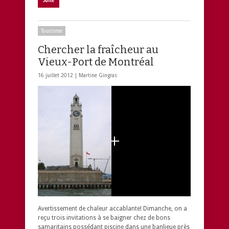
Suite
Tourisme
Chercher la fraîcheur au
Vieux-Port de Montréal
16 juillet 2012 |
Martine Gingras
Avertissement de chaleur accablante! Dimanche, on a
reçu trois invitations à se baigner chez de bons
samaritains possédant piscine dans une banlieue près