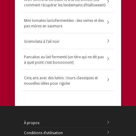
comment récupérer les lendemains d’Halloween!)
Mini tomates lactofermentées : des vertes et des
pas mûres en saumure
Gremolata à l’ail noir
Pancakes au lait fermenté (un titre qui ne dit pas
à quel point c’est boooooon!)
Cinq ans avec des lutins : tours classiques et
nouvelles idées pour rigoler
À propos
Conditions d’utilisation