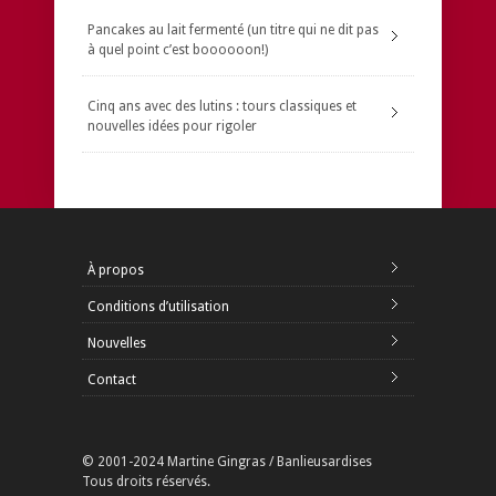
Pancakes au lait fermenté (un titre qui ne dit pas
à quel point c’est boooooon!)
Cinq ans avec des lutins : tours classiques et
nouvelles idées pour rigoler
À propos
Conditions d’utilisation
Nouvelles
Contact
© 2001-2024 Martine Gingras / Banlieusardises
Tous droits réservés.