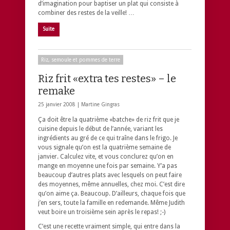
d’imagination pour baptiser un plat qui consiste à
combiner des restes de la veille! …
Suite
Riz, semoule et pommes de terre
Riz frit «extra tes restes» – le
remake
25 janvier 2008 |
Martine Gingras
Ça doit être la quatrième «batche» de riz frit que je
cuisine depuis le début de l’année, variant les
ingrédients au gré de ce qui traîne dans le frigo. Je
vous signale qu’on est la quatrième semaine de
janvier. Calculez vite, et vous conclurez qu’on en
mange en moyenne une fois par semaine. Y’a pas
beaucoup d’autres plats avec lesquels on peut faire
des moyennes, même annuelles, chez moi. C’est dire
qu’on aime ça. Beaucoup. D’ailleurs, chaque fois que
j’en sers, toute la famille en redemande. Même Judith
veut boire un troisième sein après le repas! ;-)
C’est une recette vraiment simple, qui entre dans la