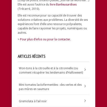
(
Coup de pouce, Enfants Québec, Journal de Montréal
…)
Elle est aussi l’autrice du
livre Banlieusardises
(Trécarré, 2010).
Elle est reconnue pour sa capacité de trouver des
solutions créatives aux problèmes.
La diversité de ses
expériences font d’elle une ressource polyvalente,
capable de faire rayonner les projets, numériques ou
autres.
>
Pour plus d’infos ou pour la contacter.
ARTICLES RÉCENTS
Won-tons à la citrouille et à la citronnelle (ou
comment récupérer les lendemains d’Halloween!)
Mini tomates lactofermentées : des vertes et des
pas mûres en saumure
Gremolata à l’ail noir