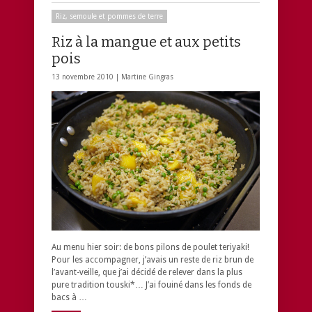
Riz, semoule et pommes de terre
Riz à la mangue et aux petits
pois
13 novembre 2010 |
Martine Gingras
Au menu hier soir: de bons pilons de poulet teriyaki!
Pour les accompagner, j’avais un reste de riz brun de
l’avant-veille, que j’ai décidé de relever dans la plus
pure tradition touski*… J’ai fouiné dans les fonds de
bacs à …