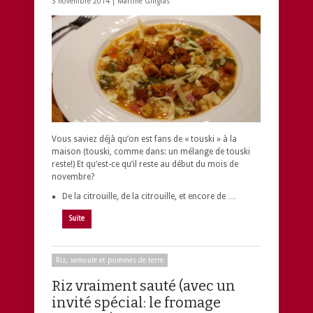
3 novembre 2014 |
Martine Gingras
Vous saviez déjà qu’on est fans de « touski » à la
maison (touski, comme dans: un mélange de touski
reste!) Et qu’est-ce qu’il reste au début du mois de
novembre?
De la citrouille, de la citrouille, et encore de …
Suite
Riz, semoule et pommes de terre
Riz vraiment sauté (avec un
invité spécial: le fromage