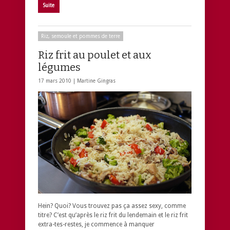
Suite
Riz, semoule et pommes de terre
Riz frit au poulet et aux
légumes
17 mars 2010 |
Martine Gingras
Hein? Quoi? Vous trouvez pas ça assez sexy, comme
titre? C’est qu’après le riz frit du lendemain et le riz frit
extra-tes-restes, je commence à manquer