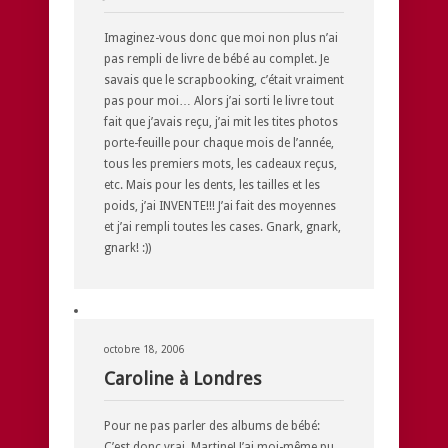
Imaginez-vous donc que moi non plus n’ai
pas rempli de livre de bébé au complet. Je
savais que le scrapbooking, c’était vraiment
pas pour moi… Alors j’ai sorti le livre tout
fait que j’avais reçu, j’ai mit les tites photos
porte-feuille pour chaque mois de l’année,
tous les premiers mots, les cadeaux reçus,
etc. Mais pour les dents, les tailles et les
poids, j’ai INVENTE!!! J’ai fait des moyennes
et j’ai rempli toutes les cases. Gnark, gnark,
gnark! :))
octobre 18, 2006
Caroline à Londres
Pour ne pas parler des albums de bébé:
C’est donc vrai, Martine! J’ai moi-même pu