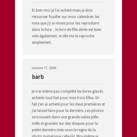
Et bien moi je l’ai acheté mais je dois
retourner fouiller sur mon calendrier les
note que j’y ai mises pour les reproduire
dans le livre…le livre de fille aînée est bien
vide également, et elle me le reproche
amplement.
octobre 17, 2006
barb
Je n’ai même pas complété les livres glacés
achetés tout fait pour mes trois filles. En
fait j’en ai acheté pour les deux premières et
j’ai laissé faire pour la dernière. Les photos
se trouvent dans une grande valise pêle-
mêle et gravées sur des disques pour la
petite dernière (née sous le regne de la
photo numérique celle-là). Moi-même je