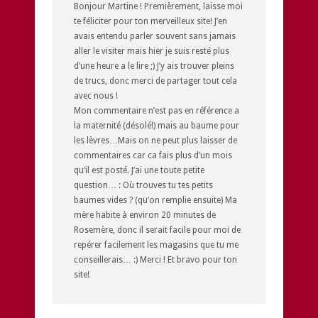
Bonjour Martine ! Premièrement, laisse moi
te féliciter pour ton merveilleux site! J’en
avais entendu parler souvent sans jamais
aller le visiter mais hier je suis resté plus
d’une heure a le lire ;) J’y ais trouver pleins
de trucs, donc merci de partager tout cela
avec nous !
Mon commentaire n’est pas en référence a
la maternité (désolé!) mais au baume pour
les lèvres…Mais on ne peut plus laisser de
commentaires car ca fais plus d’un mois
qu’il est posté. J’ai une toute petite
question… : Où trouves tu tes petits
baumes vides ? (qu’on remplie ensuite) Ma
mère habite à environ 20 minutes de
Rosemère, donc il serait facile pour moi de
repérer facilement les magasins que tu me
conseillerais… :) Merci ! Et bravo pour ton
site!