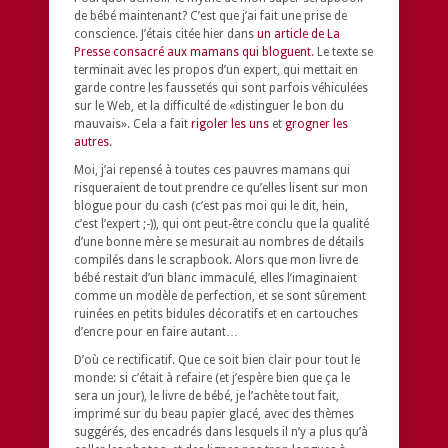
de bébé maintenant? C’est que j’ai fait une prise de
conscience. J’étais citée hier dans
un article de La
Presse consacré aux mamans qui bloguent
. Le texte se
terminait avec les propos d’un expert, qui mettait en
garde contre les faussetés qui sont parfois véhiculées
sur le Web, et la difficulté de «distinguer le bon du
mauvais». Cela a fait
rigoler les uns
et
grogner les
autres
.
Moi, j’ai repensé à toutes ces pauvres mamans qui
risqueraient de tout prendre ce qu’elles lisent sur mon
blogue pour du cash (c’est pas moi qui le dit, hein,
c’est l’expert ;-)), qui ont peut-être conclu que la qualité
d’une bonne mère se mesurait au nombres de détails
compilés dans le scrapbook. Alors que mon livre de
bébé restait d’un blanc immaculé, elles l’imaginaient
comme un modèle de perfection, et se sont sûrement
ruinées en petits bidules décoratifs et en cartouches
d’encre pour en faire autant…
D’où ce rectificatif. Que ce soit bien clair pour tout le
monde: si c’était à refaire (et j’espère bien que ça le
sera un jour), le livre de bébé, je l’achète tout fait,
imprimé sur du beau papier glacé, avec des thèmes
suggérés, des encadrés dans lesquels il n’y a plus qu’à