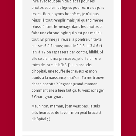
livre avec tout plein de places pour les
photos et plein de lignes pour écrire de jolis
textes. Bon, soyons honnêtes, je n’ai pas
réussi à tout remplir mais j’ai quand même
réussi à faire le ménage dans les photos et
faire une chronologie qui n’est pas mal du
tout. En prime j’ai réussi à pondre un texte
sur ses 6 à 9 mois; pour le 0 à 3, le 3 à 6 et
le 9 à 12 on repassera par contre, hihihi. Si
elle se plaint ma princesse, je lui fait lire le
mien de livre de bébé. J’ai un bracelet
d’hopital, une touffe de cheveux et mon
poids à la naissance, that’s it. Tu me trouve
cheap cocotte ? Regarde grand-maman
comment elle a bien fait ça, tu veux échager
? Gnac, gnac,gnac.
Meuh non, maman, j’t’en veux pas. Je suis
très heureuse de l’avoir mon petit bracelet
d’hôpital ;-)