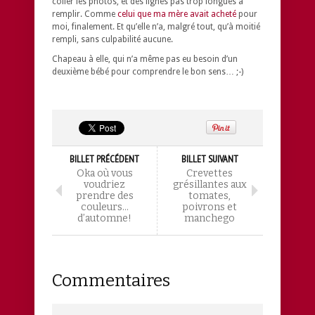
coller les photos, et des lignes pas trop longues à
remplir. Comme
celui que ma mère avait acheté
pour
moi, finalement. Et qu’elle n’a, malgré tout, qu’à moitié
rempli, sans culpabilité aucune.
Chapeau à elle, qui n’a même pas eu besoin d’un
deuxième bébé pour comprendre le bon sens… ;-)
BILLET PRÉCÉDENT
BILLET SUIVANT
Oka où vous
Crevettes
voudriez
grésillantes aux
prendre des
tomates,
couleurs…
poivrons et
d’automne!
manchego
Commentaires