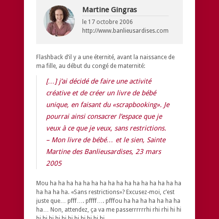
Martine Gingras
le
17 octobre 2006
http://www.banlieusardises.com
Flashback d’il y a une éternité, avant la naissance de
ma fille, au début du congé de maternité:
[…] j’ai décidé de faire une activité
créative et de créer un livre de bébé
unique, en faisant du «scrapbooking». Je
pourrai ainsi consacrer l’espace que je
veux à ce que je veux, sans restrictions.
–
Mon livre de bébé… et le sien
, Sainte
Martine des Banlieusardises, 23 mars
2005
Mou ha ha ha ha ha ha ha ha ha ha ha ha ha ha ha ha
ha ha ha ha. «Sans restrictions»? Excusez-moi, c’est
juste que… pfff…. pffff…. pfffou ha ha ha ha ha ha ha
ha… Non, attendez, ça va me passerrrrrrhi rhi rhi hi hi
hi hi hi hi hi hi hi hi hi hi hi…