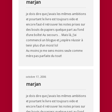
marjan
je dois dire que j’avais les mêmes ambitions
et pourtant le livre est toujours vide et
encore faut-il retrouver les notes prises sur
des bouts de papiers quelque part au fond
d’une boîte! Au secours… Mais là, J’ai
commencé un blogue et j,espère réussir à
tenir plus d’un mois! lol
Au moins je me sens moins seule comme
mère pas parfaite du tout!
octobre 17, 2006
marjan
je dois dire que j’avais les mêmes ambitions
et pourtant le livre est toujours vide et
encore faut-il retrouver les notes prises sur
des bouts de papiers quelque part au fond