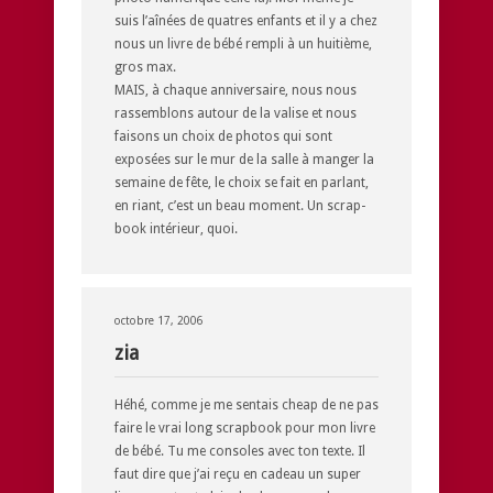
suis l’aînées de quatres enfants et il y a chez
nous un livre de bébé rempli à un huitième,
gros max.
MAIS, à chaque anniversaire, nous nous
rassemblons autour de la valise et nous
faisons un choix de photos qui sont
exposées sur le mur de la salle à manger la
semaine de fête, le choix se fait en parlant,
en riant, c’est un beau moment. Un scrap-
book intérieur, quoi.
octobre 17, 2006
zia
Héhé, comme je me sentais cheap de ne pas
faire le vrai long scrapbook pour mon livre
de bébé. Tu me consoles avec ton texte. Il
faut dire que j’ai reçu en cadeau un super