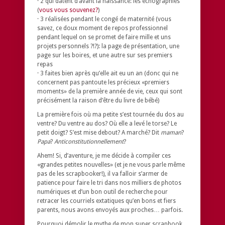
· 2 qui datent d’avant la naissance: les échographies
(
vous vous souvenez?
)
· 3 réalisées pendant le congé de maternité (vous
savez, ce doux moment de repos professionnel
pendant lequel on se promet de faire mille et uns
projets personnels ?!?): la page de présentation, une
page sur les boires, et une autre sur ses premiers
repas
· 3 faites bien après qu’elle ait eu un an (donc qui ne
concernent pas pantoute les précieux «premiers
moments» de la première année de vie, ceux qui sont
précisément la raison d’être du livre de bébé)
La première fois où ma petite s’est tournée du dos au
ventre? Du ventre au dos? Où elle a levé le torse? Le
petit doigt? S’est mise debout? A marché? Dit
maman
?
Papa
?
Anticonstitutionnellement
?
Ahem! Si, d’aventure, je me décide à compiler ces
«grandes petites nouvelles» (et je ne vous parle même
pas de les scrapbooker!), il va falloir s’armer de
patience pour faire le tri dans nos milliers de photos
numériques et d’un bon outil de recherche pour
retracer les courriels extatiques qu’en bons et fiers
parents, nous avons envoyés aux proches… parfois.
Pourquoi démolir le mythe de mon super scrapbook