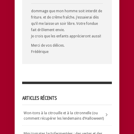
dommage que mon homme soit interdit de
friture. et de crême fraîche. j’essaierai dès
qu’il me laisse un soir libre. Votre fondue
fait drôlement envie.
Je crois que les enfants apprécieront aussi!
Merci de vos délices.
Frédérique
ARTICLES RÉCENTS
Won-tons à la citrouille et à la citronnelle (ou
comment récupérer les lendemains d’Halloween!)
Mini tomates lactofermentées : des vertes et des