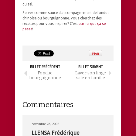
du sel.
Servez comme sauce d’accompagnement de fondue
chinoise ou bourguignonne. Vous cherchez des
recettes pour vous inspirer? C’est
par-ici que ça se
passe
!
BILLET PRÉCÉDENT
BILLET SUIVANT
Fondue
Laver son linge
bourguignonne
sale en famille
Commentaires
novembre 28, 2005
LLENSA Frédérique